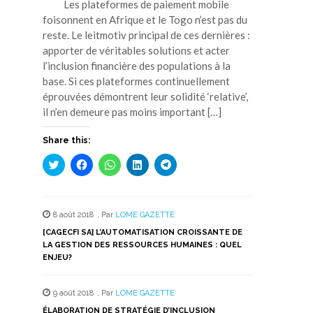
Les plateformes de paiement mobile
foisonnent en Afrique et le Togo n’est pas du
reste. Le leitmotiv principal de ces dernières :
apporter de véritables solutions et acter
l’inclusion financière des populations à la
base. Si ces plateformes continuellement
éprouvées démontrent leur solidité ‘relative’,
il n’en demeure pas moins important […]
Share this:
Cliquez
Cliquez
Cliquez
Cliquez
Cliquez
pour
pour
pour
pour
pour
partager
partager
partager
partager
partager
sur
sur
sur
sur
sur
Twitter(ouvre
Facebook(ouvre
WhatsApp(ouvre
LinkedIn(ouvre
Telegram(ouvre
dans
dans
dans
dans
dans
8 août 2018
,
Par
LOME GAZETTE
une
une
une
une
une
nouvelle
nouvelle
nouvelle
nouvelle
nouvelle
[CAGECFI SA] L’AUTOMATISATION CROISSANTE DE
fenêtre)
fenêtre)
fenêtre)
fenêtre)
fenêtre)
LA GESTION DES RESSOURCES HUMAINES : QUEL
ENJEU?
9 août 2018
,
Par
LOME GAZETTE
ÉLABORATION DE STRATÉGIE D’INCLUSION