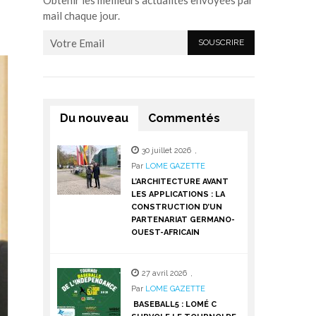
Obtenir les meilleurs actualités envoyées par
mail chaque jour.
Du nouveau
Commentés
30 juillet 2026
,
Par
LOME GAZETTE
L’ARCHITECTURE AVANT
LES APPLICATIONS : LA
CONSTRUCTION D’UN
PARTENARIAT GERMANO-
OUEST-AFRICAIN
27 avril 2026
,
Par
LOME GAZETTE
BASEBALL5 : LOMÉ C