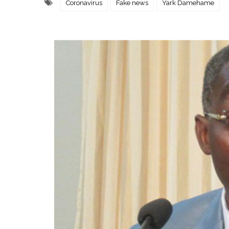
Coronavirus
Fake news
Yark Damehame