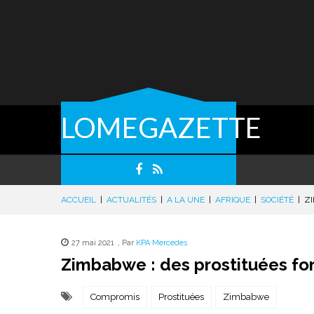
LOMEGAZETTE
ACCUEIL
|
ACTUALITÉS
|
A LA UNE
|
AFRIQUE
|
SOCIÉTÉ
|
ZI
27 mai 2021
,
Par
KPA Mercedes
Zimbabwe : des prostituées f
Compromis
Prostituées
Zimbabwe