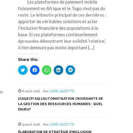
Les plateformes de paiement mobile
foisonnent en Afrique et le Togo n’est pas du
reste. Le leitmotiv principal de ces dernières :
apporter de véritables solutions et acter
l’inclusion financière des populations à la
base. Si ces plateformes continuellement
éprouvées démontrent leur solidité ‘relative’,
il n’en demeure pas moins important […]
Share this:
Cliquez
Cliquez
Cliquez
Cliquez
Cliquez
pour
pour
pour
pour
pour
partager
partager
partager
partager
partager
sur
sur
sur
sur
sur
Twitter(ouvre
Facebook(ouvre
WhatsApp(ouvre
LinkedIn(ouvre
Telegram(ouvre
dans
dans
dans
dans
dans
au
8 août 2018
,
Par
LOME GAZETTE
une
une
une
une
une
nouvelle
nouvelle
nouvelle
nouvelle
nouvelle
[CAGECFI SA] L’AUTOMATISATION CROISSANTE DE
fenêtre)
fenêtre)
fenêtre)
fenêtre)
fenêtre)
LA GESTION DES RESSOURCES HUMAINES : QUEL
ENJEU?
9 août 2018
,
Par
LOME GAZETTE
ÉLABORATION DE STRATÉGIE D’INCLUSION