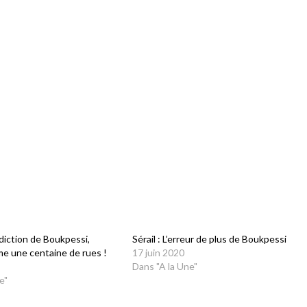
rdiction de Boukpessi,
Sérail : L’erreur de plus de Boukpessi
e une centaine de rues !
17 juin 2020
Dans "A la Une"
e"