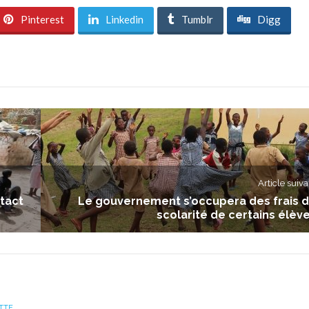
Pinterest
Linkedin
Tumblr
Digg
Article suiva
ntact
Le gouvernement s’occupera des frais 
scolarité de certains élèv
TTE