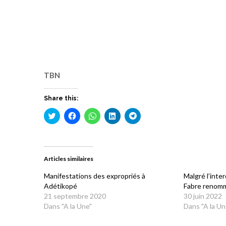
TBN
Share this:
Cliquez
Cliquez
Cliquez
Cliquez
Cliquez
pour
pour
pour
pour
pour
partager
partager
partager
partager
partager
sur
sur
sur
sur
sur
Twitter(ouvre
Facebook(ouvre
WhatsApp(ouvre
LinkedIn(ouvre
Telegram(ouvre
dans
dans
dans
dans
dans
une
une
une
une
une
Articles similaires
nouvelle
nouvelle
nouvelle
nouvelle
nouvelle
fenêtre)
fenêtre)
fenêtre)
fenêtre)
fenêtre)
Manifestations des expropriés à
Malgré l’inte
Adétikopé
Fabre renomm
21 septembre 2020
30 juin 2022
Dans "A la Une"
Dans "A la Un