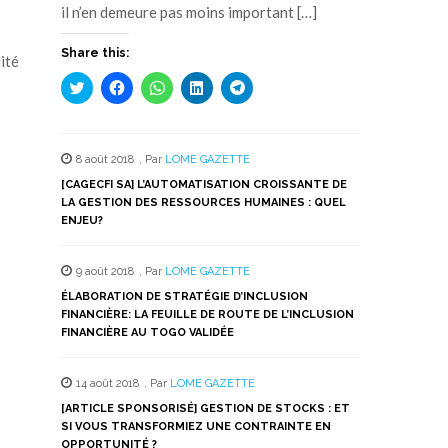
il n’en demeure pas moins important […]
Share this:
ité
Cliquez
Cliquez
Cliquez
Cliquez
Cliquez
pour
pour
pour
pour
pour
partager
partager
partager
partager
partager
sur
sur
sur
sur
sur
Twitter(ouvre
Facebook(ouvre
WhatsApp(ouvre
LinkedIn(ouvre
Telegram(ouvre
dans
dans
dans
dans
dans
8 août 2018
,
Par
LOME GAZETTE
une
une
une
une
une
nouvelle
nouvelle
nouvelle
nouvelle
nouvelle
[CAGECFI SA] L’AUTOMATISATION CROISSANTE DE
fenêtre)
fenêtre)
fenêtre)
fenêtre)
fenêtre)
LA GESTION DES RESSOURCES HUMAINES : QUEL
ENJEU?
9 août 2018
,
Par
LOME GAZETTE
ÉLABORATION DE STRATÉGIE D’INCLUSION
FINANCIÈRE: LA FEUILLE DE ROUTE DE L’INCLUSION
FINANCIÈRE AU TOGO VALIDÉE
14 août 2018
,
Par
LOME GAZETTE
[ARTICLE SPONSORISÉ] GESTION DE STOCKS : ET
SI VOUS TRANSFORMIEZ UNE CONTRAINTE EN
OPPORTUNITÉ ?