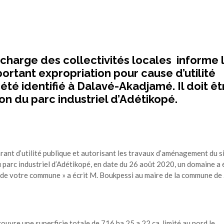
charge des collectivités locales informe 
portant expropriation pour cause d’utilité
té identifié à Dalavé-Akadjamé. Il doit êt
n du parc industriel d’Adétikopé.
ant d’utilité publique et autorisant les travaux d’aménagement du s
parc industriel d’Adétikopé, en date du 26 août 2020, un domaine a 
l de votre commune » a écrit M. Boukpessi au maire de la commune de 
couvre une superficie totale de 716 ha 25 a 22 ca, limité au nord le