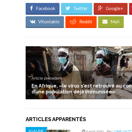
Facebook
Twitter
Google+
VKontakte
Reddit
Mail
Article précedent
En Afrique, «le virus s’est retrouvé au co
d’une population déjà immunisée»
ARTICLES APPARENTÉS
A LA UNE
9 avril 2020
,
Par
LOME GAZE