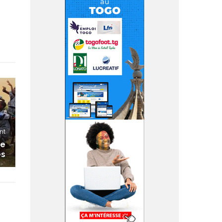
nt
de
es