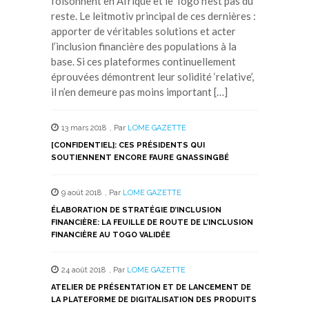
foisonnent en Afrique et le Togo n’est pas du
reste. Le leitmotiv principal de ces dernières :
apporter de véritables solutions et acter
l’inclusion financière des populations à la
base. Si ces plateformes continuellement
éprouvées démontrent leur solidité ‘relative’,
il n’en demeure pas moins important […]
13 mars 2018
,
Par
LOME GAZETTE
[CONFIDENTIEL]: CES PRÉSIDENTS QUI
SOUTIENNENT ENCORE FAURE GNASSINGBÉ
9 août 2018
,
Par
LOME GAZETTE
ÉLABORATION DE STRATÉGIE D’INCLUSION
FINANCIÈRE: LA FEUILLE DE ROUTE DE L’INCLUSION
FINANCIÈRE AU TOGO VALIDÉE
24 août 2018
,
Par
LOME GAZETTE
ATELIER DE PRÉSENTATION ET DE LANCEMENT DE
LA PLATEFORME DE DIGITALISATION DES PRODUITS