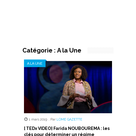
Catégorie :
A la Une
A LA UNE
1 mars 2019
,
Par
LOME GAZETTE
[ TEDx VIDEO] Farida NOUBOUREMA : les
clés pour déterminer un régime