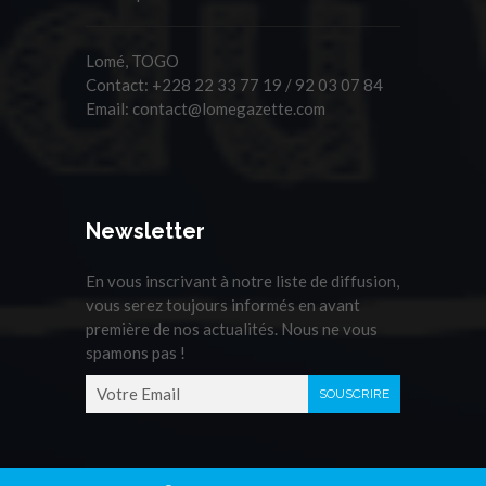
Lomé, TOGO
Contact:
+228 22 33 77 19 / 92 03 07 84
Email:
contact@lomegazette.com
Newsletter
En vous inscrivant à notre liste de diffusion,
vous serez toujours informés en avant
première de nos actualités. Nous ne vous
spamons pas !