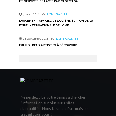
ET SERVICES DE L’ACFB PAR CAGECFI SA
31 août 2018
,
Par
LOME GAZETTE
LANCEMENT OFFICIEL DE LA 15ÈME ÉDITION DE LA
FOIRE INTERNATIONALE DE LOMÉ
28 septembre 2018
,
Par
LOME GAZETTE
EKLIPS : DEUX ARTISTES À DÉCOUVRIR
Ne perdez plus votre temps à chercher
l'information sur plusieurs sites
d'actualités. Nous faisons désormais ce
travail pour vous !