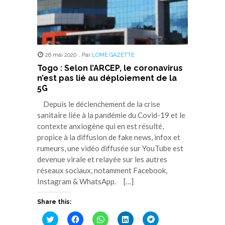
26 mai 2020
,
Par
LOME GAZETTE
Togo : Selon l’ARCEP, le coronavirus
n’est pas lié au déploiement de la
5G
Depuis le déclenchement de la crise
sanitaire liée à la pandémie du Covid-19 et le
contexte anxiogène qui en est résulté,
propice à la diffusion de fake news, infox et
rumeurs, une vidéo diffusée sur YouTube est
devenue virale et relayée sur les autres
réseaux sociaux, notamment Facebook,
Instagram & WhatsApp. […]
Share this:
Cliquez
Cliquez
Cliquez
Cliquez
Cliquez
pour
pour
pour
pour
pour