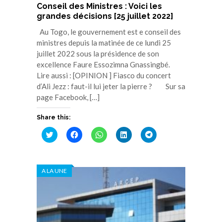
Conseil des Ministres : Voici les
grandes décisions [25 juillet 2022]
Au Togo, le gouvernement est e conseil des
ministres depuis la matinée de ce lundi 25
juillet 2022 sous la présidence de son
excellence Faure Essozimna Gnassingbé.
Lire aussi : [OPINION ] Fiasco du concert
d’Ali Jezz : faut-il lui jeter la pierre ? Sur sa
page Facebook, […]
Share this:
Cliquez
Cliquez
Cliquez
Cliquez
Cliquez
pour
pour
pour
pour
pour
partager
partager
partager
partager
partager
sur
sur
sur
sur
sur
Twitter(ouvre
Facebook(ouvre
WhatsApp(ouvre
LinkedIn(ouvre
Telegram(ouvre
dans
dans
dans
dans
dans
A LA UNE
une
une
une
une
une
nouvelle
nouvelle
nouvelle
nouvelle
nouvelle
fenêtre)
fenêtre)
fenêtre)
fenêtre)
fenêtre)