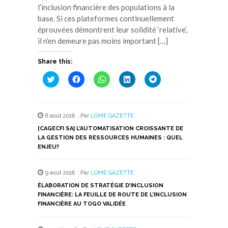
l’inclusion financière des populations à la
base. Si ces plateformes continuellement
éprouvées démontrent leur solidité ‘relative’,
il n’en demeure pas moins important […]
Share this:
Cliquez
Cliquez
Cliquez
Cliquez
Cliquez
pour
pour
pour
pour
pour
partager
partager
partager
partager
partager
sur
sur
sur
sur
sur
Twitter(ouvre
Facebook(ouvre
WhatsApp(ouvre
LinkedIn(ouvre
Telegram(ouvre
dans
dans
dans
dans
dans
8 août 2018
,
Par
LOME GAZETTE
une
une
une
une
une
nouvelle
nouvelle
nouvelle
nouvelle
nouvelle
[CAGECFI SA] L’AUTOMATISATION CROISSANTE DE
fenêtre)
fenêtre)
fenêtre)
fenêtre)
fenêtre)
LA GESTION DES RESSOURCES HUMAINES : QUEL
ENJEU?
9 août 2018
,
Par
LOME GAZETTE
ÉLABORATION DE STRATÉGIE D’INCLUSION
FINANCIÈRE: LA FEUILLE DE ROUTE DE L’INCLUSION
FINANCIÈRE AU TOGO VALIDÉE