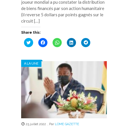
joueur mondial a pu constater la distribution
de biens financés par son action humanitaire
(il reverse 5 dollars par points gagnés sur le
circuit […]
Share this:
Cliquez
Cliquez
Cliquez
Cliquez
Cliquez
pour
pour
pour
pour
pour
partager
partager
partager
partager
partager
sur
sur
sur
sur
sur
Twitter(ouvre
Facebook(ouvre
WhatsApp(ouvre
LinkedIn(ouvre
Telegram(ouvre
dans
dans
dans
dans
dans
A LA UNE
une
une
une
une
une
nouvelle
nouvelle
nouvelle
nouvelle
nouvelle
fenêtre)
fenêtre)
fenêtre)
fenêtre)
fenêtre)
25 juillet 2022
,
Par
LOME GAZETTE