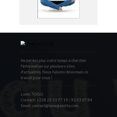
Ne perdez plus votre temps à chercher
l'information sur plusieurs sites
d'actualités. Nous faisons désormais ce
travail pour vous !
Lomé, TOGO
Contact:
+228 22 33 77 19 / 92 03 07 84
Email:
contact@lomegazette.com