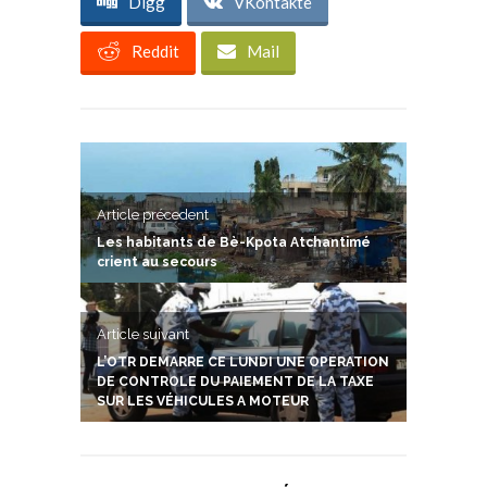
Digg
VKontakte
Reddit
Mail
Article précedent
Les habitants de Bè-Kpota Atchantimé
crient au secours
Article suivant
L’OTR DEMARRE CE LUNDI UNE OPERATION
DE CONTROLE DU PAIEMENT DE LA TAXE
SUR LES VÉHICULES A MOTEUR