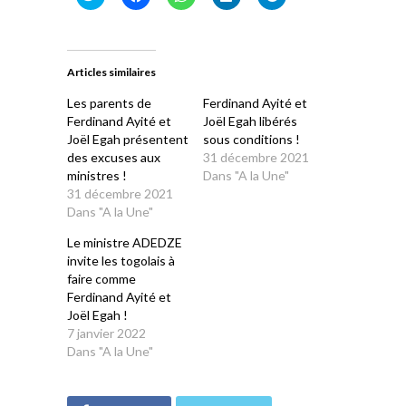
pour
pour
pour
pour
pour
partager
partager
partager
partager
partager
sur
sur
sur
sur
sur
Twitter(ouvre
Facebook(ouvre
WhatsApp(ouvre
LinkedIn(ouvre
Telegram(ouvre
dans
dans
dans
dans
dans
une
une
une
une
une
Articles similaires
nouvelle
nouvelle
nouvelle
nouvelle
nouvelle
fenêtre)
fenêtre)
fenêtre)
fenêtre)
fenêtre)
Les parents de
Ferdinand Ayité et
Ferdinand Ayité et
Joël Egah libérés
Joël Egah présentent
sous conditions !
des excuses aux
31 décembre 2021
ministres !
Dans "A la Une"
31 décembre 2021
Dans "A la Une"
Le ministre ADEDZE
invite les togolais à
faire comme
Ferdinand Ayité et
Joël Egah !
7 janvier 2022
Dans "A la Une"