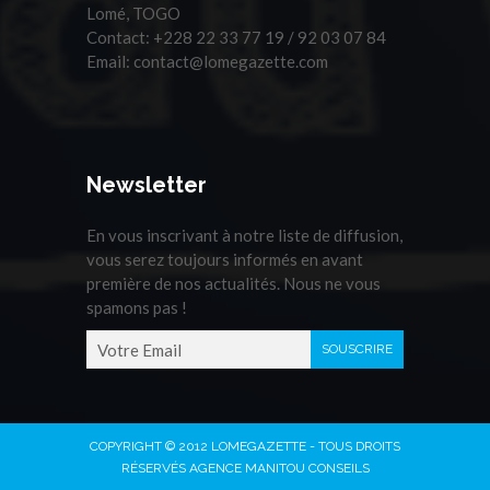
Lomé, TOGO
Contact:
+228 22 33 77 19 / 92 03 07 84
Email:
contact@lomegazette.com
Newsletter
En vous inscrivant à notre liste de diffusion,
vous serez toujours informés en avant
première de nos actualités. Nous ne vous
spamons pas !
COPYRIGHT © 2012 LOMEGAZETTE - TOUS DROITS
RÉSERVÉS AGENCE MANITOU CONSEILS