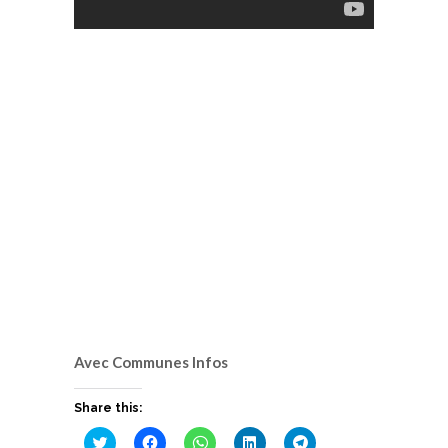
Avec Communes Infos
Share this:
Cliquez
Cliquez
Cliquez
Cliquez
Cliquez