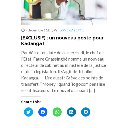
3 décembre 2021
,
Par
LOME GAZETTE
[EXCLUSIF] : un nouveau poste pour
Kadanga !
Par décret en date de ce mercredi, le chef de
l’Etat, Faure Gnassingbé nomme un nouveau
directeur de cabinet au ministère de la justice
et de la législation. Il s’agit de Tchalim
Kadanga. Lire aussi : Grève des points de
transfert TMoney : quand Togocom pénalise
les utilisateurs Le nouvel occupant […]
Share this:
Cliquez
Cliquez
Cliquez
Cliquez
Cliquez
pour
pour
pour
pour
pour
partager
partager
partager
partager
partager
sur
sur
sur
sur
sur
Twitter(ouvre
Facebook(ouvre
WhatsApp(ouvre
LinkedIn(ouvre
Telegram(ouvre