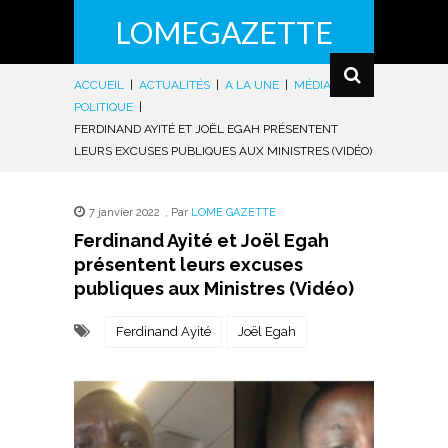
LOMEGAZETTE
ACCUEIL
|
ACTUALITÉS
|
A LA UNE
|
MÉDIAS
|
POLITIQUE
|
FERDINAND AYITÉ ET JOËL EGAH PRÉSENTENT
LEURS EXCUSES PUBLIQUES AUX MINISTRES (VIDÉO)
7 janvier 2022
,
Par
LOME GAZETTE
Ferdinand Ayité et Joël Egah
présentent leurs excuses
publiques aux Ministres (Vidéo)
Ferdinand Ayité
Joël Egah