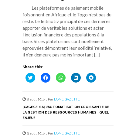
Les plateformes de paiement mobile
foisonnent en Afrique et le Togo n’est pas du
reste. Le leitmotiv principal de ces dernières :
apporter de véritables solutions et acter
l’inclusion financière des populations à la
base. Si ces plateformes continuellement
éprouvées démontrent leur solidité ‘relative’,
il n’en demeure pas moins important […]
Share this:
Cliquez
Cliquez
Cliquez
Cliquez
Cliquez
pour
pour
pour
pour
pour
partager
partager
partager
partager
partager
sur
sur
sur
sur
sur
Twitter(ouvre
Facebook(ouvre
WhatsApp(ouvre
LinkedIn(ouvre
Telegram(ouvre
dans
dans
dans
dans
dans
8 août 2018
,
Par
LOME GAZETTE
une
une
une
une
une
nouvelle
nouvelle
nouvelle
nouvelle
nouvelle
[CAGECFI SA] L’AUTOMATISATION CROISSANTE DE
fenêtre)
fenêtre)
fenêtre)
fenêtre)
fenêtre)
LA GESTION DES RESSOURCES HUMAINES : QUEL
ENJEU?
9 août 2018
,
Par
LOME GAZETTE