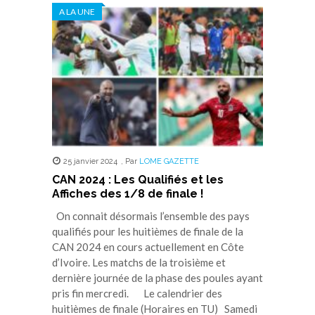
dans
dans
dans
dans
dans
A LA UNE
une
une
une
une
une
nouvelle
nouvelle
nouvelle
nouvelle
nouvelle
fenêtre)
fenêtre)
fenêtre)
fenêtre)
fenêtre)
25 janvier 2024
,
Par
LOME GAZETTE
CAN 2024 : Les Qualifiés et les
Affiches des 1/8 de finale !
On connait désormais l’ensemble des pays
qualifiés pour les huitièmes de finale de la
CAN 2024 en cours actuellement en Côte
d’Ivoire. Les matchs de la troisième et
dernière journée de la phase des poules ayant
pris fin mercredi. Le calendrier des
huitièmes de finale (Horaires en TU) Samedi