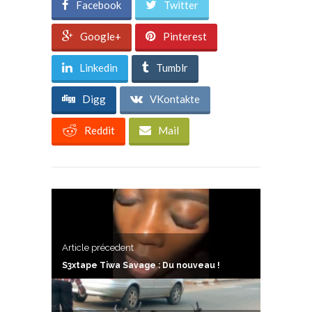
Facebook
Twitter
Google+
Pinterest
Linkedin
Tumblr
Digg
VKontakte
Reddit
Mail
Article précedent
S3xtape Tiwa Savage : Du nouveau !