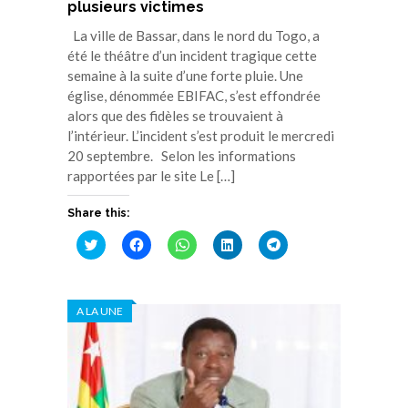
plusieurs victimes
La ville de Bassar, dans le nord du Togo, a
été le théâtre d’un incident tragique cette
semaine à la suite d’une forte pluie. Une
église, dénommée EBIFAC, s’est effondrée
alors que des fidèles se trouvaient à
l’intérieur. L’incident s’est produit le mercredi
20 septembre. Selon les informations
rapportées par le site Le […]
Share this:
Cliquez
Cliquez
Cliquez
Cliquez
Cliquez
pour
pour
pour
pour
pour
partager
partager
partager
partager
partager
sur
sur
sur
sur
sur
Twitter(ouvre
Facebook(ouvre
WhatsApp(ouvre
LinkedIn(ouvre
Telegram(ouvre
dans
dans
dans
dans
dans
A LA UNE
une
une
une
une
une
nouvelle
nouvelle
nouvelle
nouvelle
nouvelle
fenêtre)
fenêtre)
fenêtre)
fenêtre)
fenêtre)