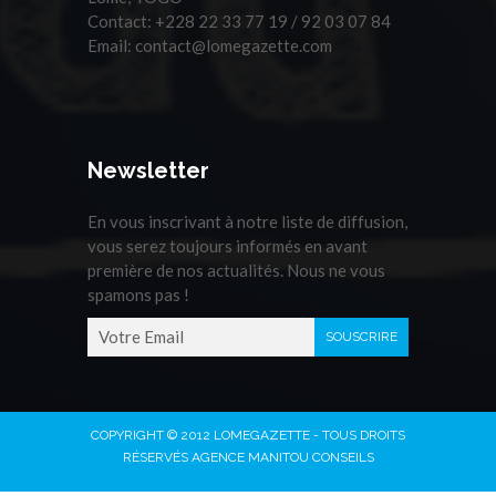
Contact:
+228 22 33 77 19 / 92 03 07 84
Email:
contact@lomegazette.com
Newsletter
En vous inscrivant à notre liste de diffusion,
vous serez toujours informés en avant
première de nos actualités. Nous ne vous
spamons pas !
COPYRIGHT © 2012 LOMEGAZETTE - TOUS DROITS
RÉSERVÉS AGENCE MANITOU CONSEILS