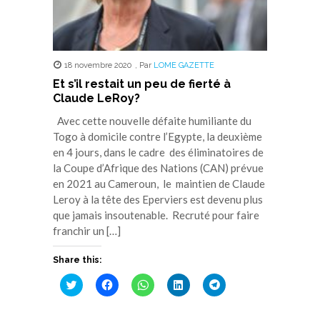
18 novembre 2020
,
Par
LOME GAZETTE
Et s’il restait un peu de fierté à
Claude LeRoy?
Avec cette nouvelle défaite humiliante du
Togo à domicile contre l’Egypte, la deuxième
en 4 jours, dans le cadre des éliminatoires de
la Coupe d’Afrique des Nations (CAN) prévue
en 2021 au Cameroun, le maintien de Claude
Leroy à la tête des Eperviers est devenu plus
que jamais insoutenable. Recruté pour faire
franchir un […]
Share this:
Cliquez
Cliquez
Cliquez
Cliquez
Cliquez
pour
pour
pour
pour
pour
partager
partager
partager
partager
partager
sur
sur
sur
sur
sur
Twitter(ouvre
Facebook(ouvre
WhatsApp(ouvre
LinkedIn(ouvre
Telegram(ouvre