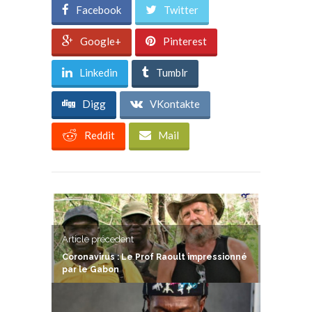
Facebook
Twitter
Google+
Pinterest
Linkedin
Tumblr
Digg
VKontakte
Reddit
Mail
Article précedent
Coronavirus : Le Prof Raoult impressionné
par le Gabon