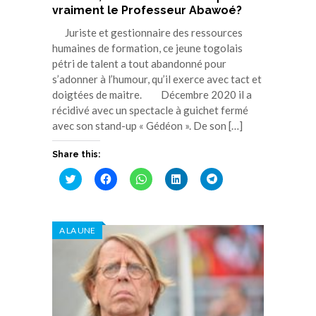
vraiment le Professeur Abawoé?
Juriste et gestionnaire des ressources
humaines de formation, ce jeune togolais
pétri de talent a tout abandonné pour
s’adonner à l’humour, qu’il exerce avec tact et
doigtées de maitre. Décembre 2020 il a
récidivé avec un spectacle à guichet fermé
avec son stand-up « Gédéon ». De son […]
Share this:
Cliquez
Cliquez
Cliquez
Cliquez
Cliquez
pour
pour
pour
pour
pour
partager
partager
partager
partager
partager
sur
sur
sur
sur
sur
Twitter(ouvre
Facebook(ouvre
WhatsApp(ouvre
LinkedIn(ouvre
Telegram(ouvre
dans
dans
dans
dans
dans
A LA UNE
une
une
une
une
une
nouvelle
nouvelle
nouvelle
nouvelle
nouvelle
fenêtre)
fenêtre)
fenêtre)
fenêtre)
fenêtre)