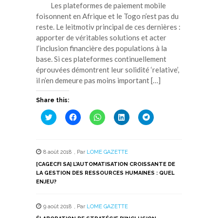
Les plateformes de paiement mobile
foisonnent en Afrique et le Togo n’est pas du
reste. Le leitmotiv principal de ces dernières :
apporter de véritables solutions et acter
l’inclusion financière des populations à la
base. Si ces plateformes continuellement
éprouvées démontrent leur solidité ‘relative’,
il n’en demeure pas moins important […]
Share this:
Cliquez
Cliquez
Cliquez
Cliquez
Cliquez
pour
pour
pour
pour
pour
partager
partager
partager
partager
partager
sur
sur
sur
sur
sur
Twitter(ouvre
Facebook(ouvre
WhatsApp(ouvre
LinkedIn(ouvre
Telegram(ouvre
dans
dans
dans
dans
dans
8 août 2018
,
Par
LOME GAZETTE
une
une
une
une
une
nouvelle
nouvelle
nouvelle
nouvelle
nouvelle
[CAGECFI SA] L’AUTOMATISATION CROISSANTE DE
fenêtre)
fenêtre)
fenêtre)
fenêtre)
fenêtre)
LA GESTION DES RESSOURCES HUMAINES : QUEL
ENJEU?
9 août 2018
,
Par
LOME GAZETTE