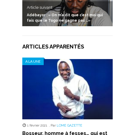
Article suivant
Adébayor : « On m’a dit que c’est moi qui
fais que le Togo ne gagne pas …»
ARTICLES APPARENTÉS
A LA UNE
1 février 2021
,
Par
LOME GAZETTE
Bosseur, homme à fesses… qui est