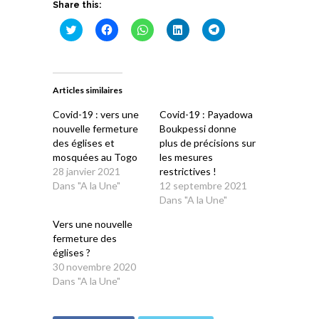
Share this:
Cliquez
Cliquez
Cliquez
Cliquez
Cliquez
pour
pour
pour
pour
pour
partager
partager
partager
partager
partager
sur
sur
sur
sur
sur
Twitter(ouvre
Facebook(ouvre
WhatsApp(ouvre
LinkedIn(ouvre
Telegram(ouvre
dans
dans
dans
dans
dans
une
une
une
une
une
Articles similaires
nouvelle
nouvelle
nouvelle
nouvelle
nouvelle
fenêtre)
fenêtre)
fenêtre)
fenêtre)
fenêtre)
Covid-19 : vers une
Covid-19 : Payadowa
nouvelle fermeture
Boukpessi donne
des églises et
plus de précisions sur
mosquées au Togo
les mesures
28 janvier 2021
restrictives !
Dans "A la Une"
12 septembre 2021
Dans "A la Une"
Vers une nouvelle
fermeture des
églises ?
30 novembre 2020
Dans "A la Une"