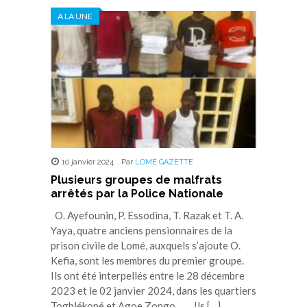
dans
dans
dans
dans
dans
A LA UNE
une
une
une
une
une
nouvelle
nouvelle
nouvelle
nouvelle
nouvelle
fenêtre)
fenêtre)
fenêtre)
fenêtre)
fenêtre)
10 janvier 2024
,
Par
LOME GAZETTE
Plusieurs groupes de malfrats
arrêtés par la Police Nationale
O. Ayefounin, P. Essodina, T. Razak et T. A.
Yaya, quatre anciens pensionnaires de la
prison civile de Lomé, auxquels s’ajoute O.
Kefia, sont les membres du premier groupe.
Ils ont été interpellés entre le 28 décembre
2023 et le 02 janvier 2024, dans les quartiers
Togblékopé et Agoe Zongo. Ils […]