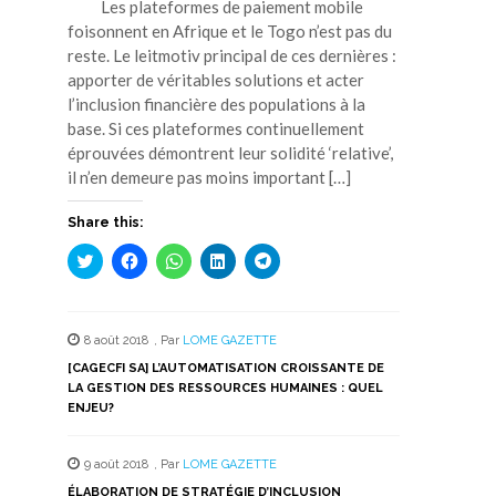
Les plateformes de paiement mobile
foisonnent en Afrique et le Togo n’est pas du
reste. Le leitmotiv principal de ces dernières :
apporter de véritables solutions et acter
l’inclusion financière des populations à la
base. Si ces plateformes continuellement
éprouvées démontrent leur solidité ‘relative’,
il n’en demeure pas moins important […]
Share this:
Cliquez
Cliquez
Cliquez
Cliquez
Cliquez
pour
pour
pour
pour
pour
partager
partager
partager
partager
partager
sur
sur
sur
sur
sur
Twitter(ouvre
Facebook(ouvre
WhatsApp(ouvre
LinkedIn(ouvre
Telegram(ouvre
dans
dans
dans
dans
dans
8 août 2018
,
Par
LOME GAZETTE
une
une
une
une
une
nouvelle
nouvelle
nouvelle
nouvelle
nouvelle
[CAGECFI SA] L’AUTOMATISATION CROISSANTE DE
fenêtre)
fenêtre)
fenêtre)
fenêtre)
fenêtre)
LA GESTION DES RESSOURCES HUMAINES : QUEL
ENJEU?
9 août 2018
,
Par
LOME GAZETTE
ÉLABORATION DE STRATÉGIE D’INCLUSION