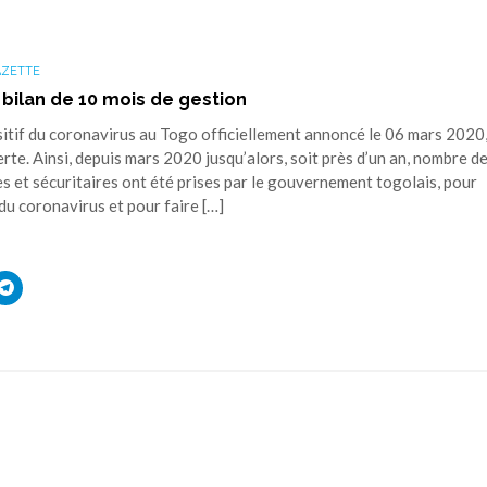
ager
partager
sur
ouvre
edIn(ouvre
Telegram(ouvre
s
dans
une
AZETTE
elle
nouvelle
tre)
fenêtre)
 bilan de 10 mois de gestion
itif du coronavirus au Togo officiellement annoncé le 06 mars 2020,
rte. Ainsi, depuis mars 2020 jusqu’alors, soit près d’un an, nombre d
et sécuritaires ont été prises par le gouvernement togolais, pour
du coronavirus et pour faire […]
uez
Cliquez
r
pour
ager
partager
sur
ouvre
edIn(ouvre
Telegram(ouvre
s
dans
une
elle
nouvelle
tre)
fenêtre)