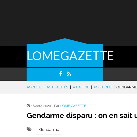
LOMEGAZETTE
ACCUEIL
|
ACTUALITÉS
|
A LA UNE
|
POLITIQUE
|
GENDARME D
18 août 2020
,
Par
LOME GAZETTE
Gendarme disparu : on en sait u
Gendarme