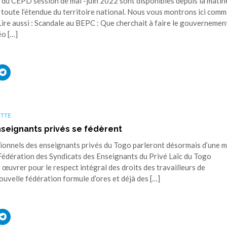
 du CEPD session de mai -juin 2022 sont disponibles depuis la matin
r toute l’étendue du territoire national. Nous vous montrons ici com
Lire aussi : Scandale au BEPC : Que cherchait à faire le gouvernemen
éo […]
uez
Cliquez
r
pour
ager
partager
sur
ouvre
edIn(ouvre
Telegram(ouvre
s
dans
une
ETTE
elle
nouvelle
tre)
fenêtre)
nseignants privés se fédèrent
nnels des enseignants privés du Togo parleront désormais d’une 
a Fédération des Syndicats des Enseignants du Privé Laïc du Togo
œuvrer pour le respect intégral des droits des travailleurs de
ouvelle fédération formule d’ores et déjà des […]
uez
Cliquez
r
pour