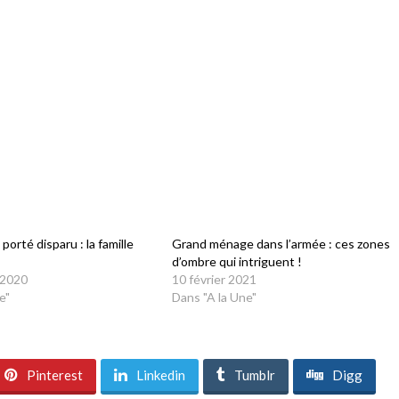
orté disparu : la famille
Grand ménage dans l’armée : ces zones
d’ombre qui intriguent !
 2020
10 février 2021
e"
Dans "A la Une"
Pinterest
Linkedin
Tumblr
Digg