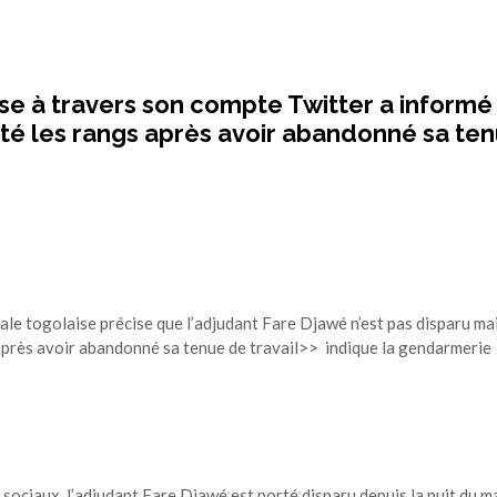
se à travers son compte Twitter a informé
rté les rangs après avoir abandonné sa te
le togolaise précise que l’adjudant Fare Djawé n’est pas disparu ma
s après avoir abandonné sa tenue de travail>> indique la gendarmerie
x sociaux, l’adjudant Fare Djawé est porté disparu depuis la nuit du m