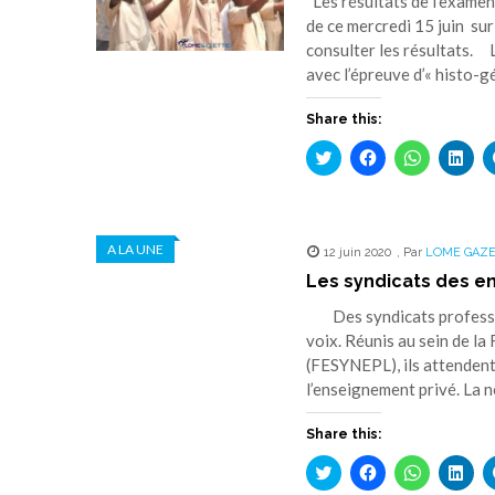
Les résultats de l’examen
de ce mercredi 15 juin su
consulter les résultats. 
avec l’épreuve d’« histo-g
Share this:
Cliquez
Cliquez
Cliquez
Cliq
pour
pour
pour
pou
partager
partager
partager
part
sur
sur
sur
sur
Twitter(ouvre
Facebook(ouvre
WhatsApp(
Link
dans
dans
dans
dan
une
une
une
une
A LA UNE
12 juin 2020
nouvelle
nouvelle
,
Par
nouvelle
LOME GAZ
nouv
fenêtre)
fenêtre)
fenêtre)
fenê
Les syndicats des e
Des syndicats professio
voix. Réunis au sein de l
(FESYNEPL), ils attendent 
l’enseignement privé. La n
Share this:
Cliquez
Cliquez
Cliquez
Cliq
pour
pour
pour
pou