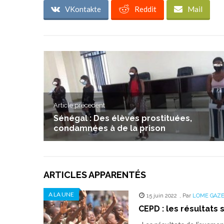
VKontakte
Reddit
Mail
Article précedent
Sénégal : Des élèves prostituées,
condamnées à de la prison
ARTICLES APPARENTÉS
A LA UNE
15 juin 2022
,
Par
LOME GAZ
CEPD : les résultats 