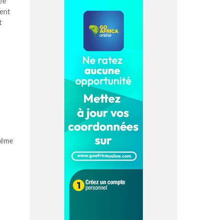
ée
ment
t
même