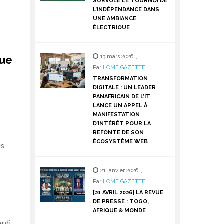
SURVOLE LE TOURNOI DE
L’INDÉPENDANCE DANS
UNE AMBIANCE
ÉLECTRIQUE
nue
13 mars 2026
,
Par
LOME GAZETTE
TRANSFORMATION
DIGITALE : UN LEADER
PANAFRICAIN DE L’IT
LANCE UN APPEL À
MANIFESTATION
D’INTÉRÊT POUR LA
REFONTE DE SON
ÉCOSYSTÈME WEB
is
21 janvier 2026
,
Par
LOME GAZETTE
[21 AVRIL 2026] LA REVUE
DE PRESSE : TOGO,
AFRIQUE & MONDE
ardi