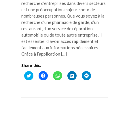
recherche d’entreprises dans divers secteurs
est une préoccupation majeure pour de
nombreuses personnes. Que vous soyez à la
recherche d’une pharmacie de garde, d’un
restaurant, d’un service de réparation
automobile ou de toute autre entreprise, il
est essentiel d’avoir accès rapidement et
facilement aux informations nécessaires.
Grâce à l’application […]
Share this:
Cliquez
Cliquez
Cliquez
Cliquez
Cliquez
pour
pour
pour
pour
pour
partager
partager
partager
partager
partager
sur
sur
sur
sur
sur
Twitter(ouvre
Facebook(ouvre
WhatsApp(ouvre
LinkedIn(ouvre
Telegram(ouvre
dans
dans
dans
dans
dans
une
une
une
une
une
nouvelle
nouvelle
nouvelle
nouvelle
nouvelle
fenêtre)
fenêtre)
fenêtre)
fenêtre)
fenêtre)