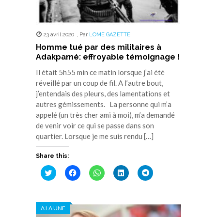
23 avril 2020
,
Par
LOME GAZETTE
Homme tué par des militaires à
Adakpamé: effroyable témoignage !
Il était 5h55 min ce matin lorsque j’ai été
réveillé par un coup de fil. A l’autre bout,
j’entendais des pleurs, des lamentations et
autres gémissements. La personne qui m’a
appelé (un très cher ami à moi), m’a demandé
de venir voir ce qui se passe dans son
quartier. Lorsque je me suis rendu […]
Share this:
Cliquez
Cliquez
Cliquez
Cliquez
Cliquez
pour
pour
pour
pour
pour
partager
partager
partager
partager
partager
sur
sur
sur
sur
sur
Twitter(ouvre
Facebook(ouvre
WhatsApp(ouvre
LinkedIn(ouvre
Telegram(ouvre
dans
dans
dans
dans
dans
A LA UNE
une
une
une
une
une
nouvelle
nouvelle
nouvelle
nouvelle
nouvelle