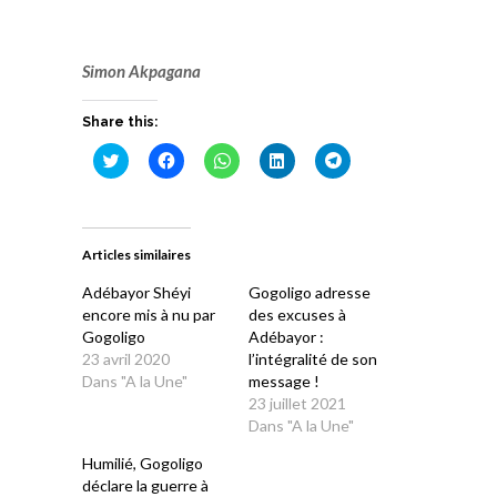
Simon Akpagana
Share this:
Cliquez
Cliquez
Cliquez
Cliquez
Cliquez
pour
pour
pour
pour
pour
partager
partager
partager
partager
partager
sur
sur
sur
sur
sur
Twitter(ouvre
Facebook(ouvre
WhatsApp(ouvre
LinkedIn(ouvre
Telegram(ouvre
dans
dans
dans
dans
dans
une
une
une
une
une
Articles similaires
nouvelle
nouvelle
nouvelle
nouvelle
nouvelle
fenêtre)
fenêtre)
fenêtre)
fenêtre)
fenêtre)
Adébayor Shéyi
Gogoligo adresse
encore mis à nu par
des excuses à
Gogoligo
Adébayor :
23 avril 2020
l’intégralité de son
Dans "A la Une"
message !
23 juillet 2021
Dans "A la Une"
Humilié, Gogoligo
déclare la guerre à