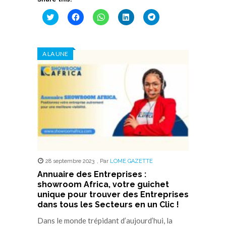
Cliquez
Cliquez
Cliquez
Cliquez
Cliquez
pour
pour
pour
pour
pour
partager
partager
partager
partager
partager
sur
sur
sur
sur
sur
Twitter(ouvre
Facebook(ouvre
WhatsApp(ouvre
LinkedIn(ouvre
Telegram(ouvre
dans
dans
dans
dans
dans
A LA UNE
une
une
une
une
une
nouvelle
nouvelle
nouvelle
nouvelle
nouvelle
fenêtre)
fenêtre)
fenêtre)
fenêtre)
fenêtre)
28 septembre 2023
,
Par
LOME GAZETTE
Annuaire des Entreprises :
showroom Africa, votre guichet
unique pour trouver des Entreprises
dans tous les Secteurs en un Clic !
Dans le monde trépidant d’aujourd’hui, la