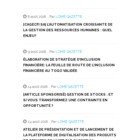
partager
partager
partager
partager
partager
sur
sur
sur
sur
sur
Twitter(ouvre
Facebook(ouvre
WhatsApp(ouvre
LinkedIn(ouvre
Telegram(ouvre
dans
dans
dans
dans
dans
8 août 2018
,
Par
LOME GAZETTE
une
une
une
une
une
nouvelle
nouvelle
nouvelle
nouvelle
nouvelle
[CAGECFI SA] L’AUTOMATISATION CROISSANTE DE
fenêtre)
fenêtre)
fenêtre)
fenêtre)
fenêtre)
LA GESTION DES RESSOURCES HUMAINES : QUEL
ENJEU?
9 août 2018
,
Par
LOME GAZETTE
ÉLABORATION DE STRATÉGIE D’INCLUSION
FINANCIÈRE: LA FEUILLE DE ROUTE DE L’INCLUSION
FINANCIÈRE AU TOGO VALIDÉE
14 août 2018
,
Par
LOME GAZETTE
[ARTICLE SPONSORISÉ] GESTION DE STOCKS : ET
SI VOUS TRANSFORMIEZ UNE CONTRAINTE EN
OPPORTUNITÉ ?
24 août 2018
,
Par
LOME GAZETTE
ATELIER DE PRÉSENTATION ET DE LANCEMENT DE
LA PLATEFORME DE DIGITALISATION DES PRODUITS