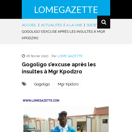
LOMEGAZETTE
ACCUEIL
|
ACTUALITÉS
|
A LA UNE
|
SOCIÉTÉ
|
GOGOLIGO S’EXCUSE APRÈS LES INSULTES À MGR
KPODZRO
26 février 2020
,
Par
LOME GAZETTE
Gogoligo s’excuse après les
insultes à Mgr Kpodzro
Gogoligo
Mgr Kpdzro