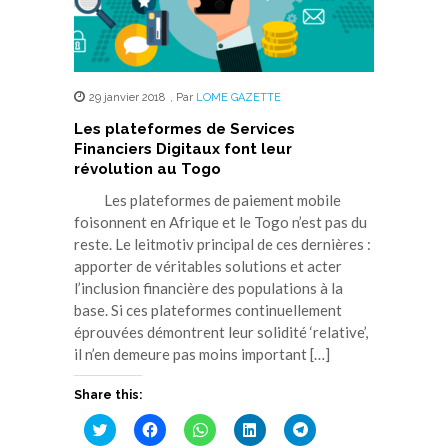
29 janvier 2018
,
Par
LOME GAZETTE
Les plateformes de Services
Financiers Digitaux font leur
révolution au Togo
Les plateformes de paiement mobile
foisonnent en Afrique et le Togo n’est pas du
reste. Le leitmotiv principal de ces dernières :
apporter de véritables solutions et acter
l’inclusion financière des populations à la
base. Si ces plateformes continuellement
éprouvées démontrent leur solidité ‘relative’,
il n’en demeure pas moins important […]
Share this:
Cliquez
Cliquez
Cliquez
Cliquez
Cliquez
pour
pour
pour
pour
pour