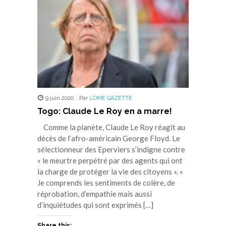
fenêtre)
fenêtre)
fenêtre)
fenêtre)
fenêtre)
9 juin 2020
,
Par
LOME GAZETTE
Togo: Claude Le Roy en a marre!
Comme la planète, Claude Le Roy réagit au
décès de l’afro-américain George Floyd. Le
sélectionneur des Eperviers s’indigne contre
« le meurtre perpétré par des agents qui ont
la charge de protéger la vie des citoyens ». «
Je comprends les sentiments de colère, de
réprobation, d’empathie mais aussi
d’inquiétudes qui sont exprimés […]
Share this: