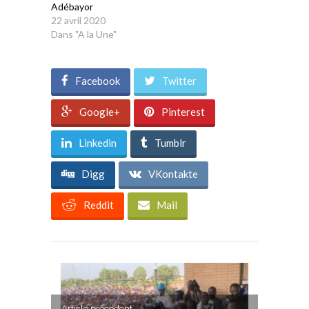
Adébayor
22 avril 2020
Dans "A la Une"
Facebook
Twitter
Google+
Pinterest
Linkedin
Tumblr
Digg
VKontakte
Reddit
Mail
Article précedent