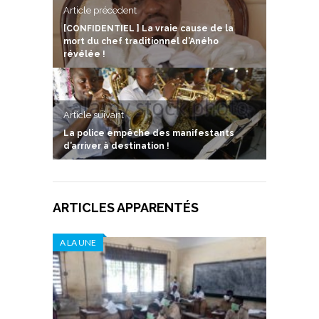
Article précedent
[CONFIDENTIEL ] La vraie cause de la
mort du chef traditionnel d’Aného
révélée !
Article suivant
La police empêche des manifestants
d’arriver à destination !
ARTICLES APPARENTÉS
A LA UNE