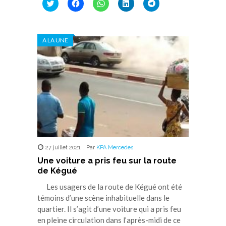
Cliquez
Cliquez
Cliquez
Cliquez
Cliquez
pour
pour
pour
pour
pour
partager
partager
partager
partager
partager
sur
sur
sur
sur
sur
Twitter(ouvre
Facebook(ouvre
WhatsApp(ouvre
LinkedIn(ouvre
Telegram(ouvre
dans
dans
dans
dans
dans
A LA UNE
une
une
une
une
une
nouvelle
nouvelle
nouvelle
nouvelle
nouvelle
fenêtre)
fenêtre)
fenêtre)
fenêtre)
fenêtre)
27 juillet 2021
,
Par
KPA Mercedes
Une voiture a pris feu sur la route
de Kégué
Les usagers de la route de Kégué ont été
témoins d’une scène inhabituelle dans le
quartier. Il s’agit d’une voiture qui a pris feu
en pleine circulation dans l’après-midi de ce