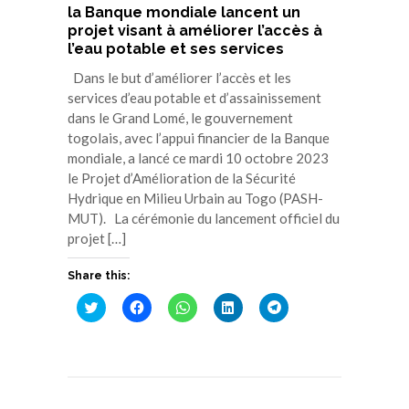
la Banque mondiale lancent un
projet visant à améliorer l’accès à
l’eau potable et ses services
Dans le but d’améliorer l’accès et les
services d’eau potable et d’assainissement
dans le Grand Lomé, le gouvernement
togolais, avec l’appui financier de la Banque
mondiale, a lancé ce mardi 10 octobre 2023
le Projet d’Amélioration de la Sécurité
Hydrique en Milieu Urbain au Togo (PASH-
MUT). La cérémonie du lancement officiel du
projet […]
Share this:
Cliquez
Cliquez
Cliquez
Cliquez
Cliquez
pour
pour
pour
pour
pour
partager
partager
partager
partager
partager
sur
sur
sur
sur
sur
Twitter(ouvre
Facebook(ouvre
WhatsApp(ouvre
LinkedIn(ouvre
Telegram(ouvre
dans
dans
dans
dans
dans
une
une
une
une
une
nouvelle
nouvelle
nouvelle
nouvelle
nouvelle
fenêtre)
fenêtre)
fenêtre)
fenêtre)
fenêtre)