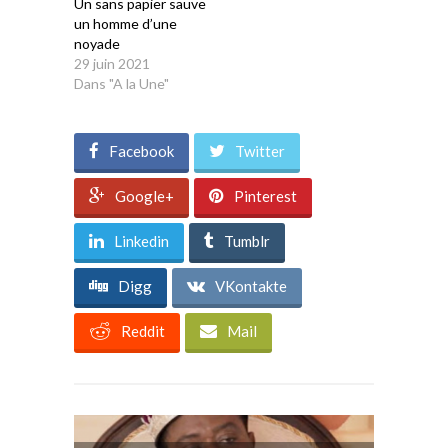
Un sans papier sauve
un homme d’une
noyade
29 juin 2021
Dans "A la Une"
Facebook
Twitter
Google+
Pinterest
Linkedin
Tumblr
Digg
VKontakte
Reddit
Mail