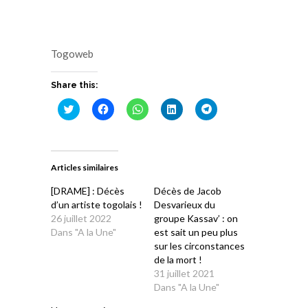
Togoweb
Share this:
Cliquez
Cliquez
Cliquez
Cliquez
Cliquez
pour
pour
pour
pour
pour
partager
partager
partager
partager
partager
sur
sur
sur
sur
sur
Twitter(ouvre
Facebook(ouvre
WhatsApp(ouvre
LinkedIn(ouvre
Telegram(ouvre
dans
dans
dans
dans
dans
une
une
une
une
une
Articles similaires
nouvelle
nouvelle
nouvelle
nouvelle
nouvelle
fenêtre)
fenêtre)
fenêtre)
fenêtre)
fenêtre)
[DRAME] : Décès
Décès de Jacob
d’un artiste togolais !
Desvarieux du
26 juillet 2022
groupe Kassav’ : on
Dans "A la Une"
est sait un peu plus
sur les circonstances
de la mort !
31 juillet 2021
Dans "A la Une"