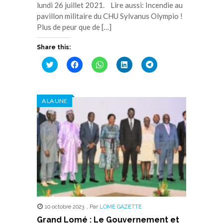
lundi 26 juillet 2021. Lire aussi: Incendie au
pavillon militaire du CHU Sylvanus Olympio !
Plus de peur que de […]
Share this:
Cliquez
Cliquez
Cliquez
Cliquez
Cliquez
pour
pour
pour
pour
pour
partager
partager
partager
partager
partager
sur
sur
sur
sur
sur
Twitter(ouvre
Facebook(ouvre
WhatsApp(ouvre
LinkedIn(ouvre
Telegram(ouvre
dans
dans
dans
dans
dans
A LA UNE
une
une
une
une
une
nouvelle
nouvelle
nouvelle
nouvelle
nouvelle
fenêtre)
fenêtre)
fenêtre)
fenêtre)
fenêtre)
10 octobre 2023
,
Par
LOME GAZETTE
Grand Lomé : Le Gouvernement et