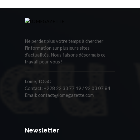
Ne perdez plus votre temps à chercher
l'information sur plusieurs sites
d'actualités. Nous faisons désormais ce
travail pour vous !
Lomé, TOGO
Contact:
+228 22 33 77 19 / 92 03 07 84
Email:
contact@lomegazette.com
Newsletter