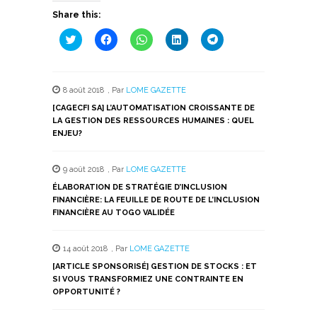
Share this:
Cliquez
Cliquez
Cliquez
Cliquez
Cliquez
pour
pour
pour
pour
pour
partager
partager
partager
partager
partager
sur
sur
sur
sur
sur
Twitter(ouvre
Facebook(ouvre
WhatsApp(ouvre
LinkedIn(ouvre
Telegram(ouvre
dans
dans
dans
dans
dans
8 août 2018
,
Par
LOME GAZETTE
une
une
une
une
une
nouvelle
nouvelle
nouvelle
nouvelle
nouvelle
[CAGECFI SA] L’AUTOMATISATION CROISSANTE DE
fenêtre)
fenêtre)
fenêtre)
fenêtre)
fenêtre)
LA GESTION DES RESSOURCES HUMAINES : QUEL
ENJEU?
9 août 2018
,
Par
LOME GAZETTE
ÉLABORATION DE STRATÉGIE D’INCLUSION
FINANCIÈRE: LA FEUILLE DE ROUTE DE L’INCLUSION
FINANCIÈRE AU TOGO VALIDÉE
14 août 2018
,
Par
LOME GAZETTE
[ARTICLE SPONSORISÉ] GESTION DE STOCKS : ET
SI VOUS TRANSFORMIEZ UNE CONTRAINTE EN
OPPORTUNITÉ ?