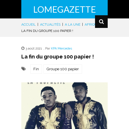
LOMEGAZETTE
ACCUEIL
|
ACTUALITÉS
|
A LA UNE
|
AFRIQUE
|
LA FIN DU GROUPE 100 PAPIER !
3 août 2021
,
Par
KPA Mercedes
La fin du groupe 100 papier !
Fin
Groupe 100 papier