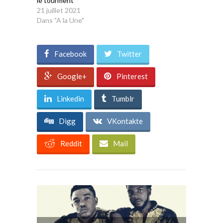
le tourment
21 juillet 2021
Dans "A la Une"
Facebook
Twitter
Google+
Pinterest
Linkedin
Tumblr
Digg
VKontakte
Reddit
Mail