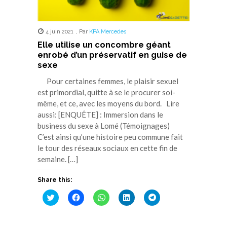
4 juin 2021
,
Par
KPA Mercedes
Elle utilise un concombre géant
enrobé d’un préservatif en guise de
sexe
Pour certaines femmes, le plaisir sexuel
est primordial, quitte à se le procurer soi-
même, et ce, avec les moyens du bord. Lire
aussi: [ENQUÊTE] : Immersion dans le
business du sexe à Lomé (Témoignages)
C’est ainsi qu’une histoire peu commune fait
le tour des réseaux sociaux en cette fin de
semaine. […]
Share this:
Cliquez
Cliquez
Cliquez
Cliquez
Cliquez
pour
pour
pour
pour
pour
partager
partager
partager
partager
partager
sur
sur
sur
sur
sur
Twitter(ouvre
Facebook(ouvre
WhatsApp(ouvre
LinkedIn(ouvre
Telegram(ouvre