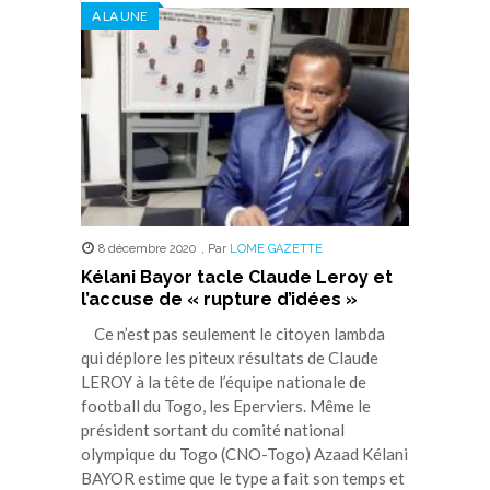
dans
dans
dans
dans
dans
A LA UNE
une
une
une
une
une
nouvelle
nouvelle
nouvelle
nouvelle
nouvelle
fenêtre)
fenêtre)
fenêtre)
fenêtre)
fenêtre)
8 décembre 2020
,
Par
LOME GAZETTE
Kélani Bayor tacle Claude Leroy et
l’accuse de « rupture d’idées »
Ce n’est pas seulement le citoyen lambda
qui déplore les piteux résultats de Claude
LEROY à la tête de l’équipe nationale de
football du Togo, les Eperviers. Même le
président sortant du comité national
olympique du Togo (CNO-Togo) Azaad Kélani
BAYOR estime que le type a fait son temps et