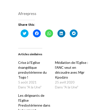
Afreepress
Share this:
Cliquez
Cliquez
Cliquez
Cliquez
Cliquez
pour
pour
pour
pour
pour
partager
partager
partager
partager
partager
sur
sur
sur
sur
sur
Twitter(ouvre
Facebook(ouvre
WhatsApp(ouvre
LinkedIn(ouvre
Telegram(ouvre
dans
dans
dans
dans
dans
une
une
une
une
une
Articles similaires
nouvelle
nouvelle
nouvelle
nouvelle
nouvelle
fenêtre)
fenêtre)
fenêtre)
fenêtre)
fenêtre)
Crise à l’Eglise
Médiation de l’Eglise :
évangélique
l’ANC veut en
presbytérienne du
découdre avec Mgr
Togo !
Kpodzro
5 août 2021
25 avril 2020
Dans "A la Une"
Dans "A la Une"
Les dirigeants de
l’Eglise
Presbytérienne dans