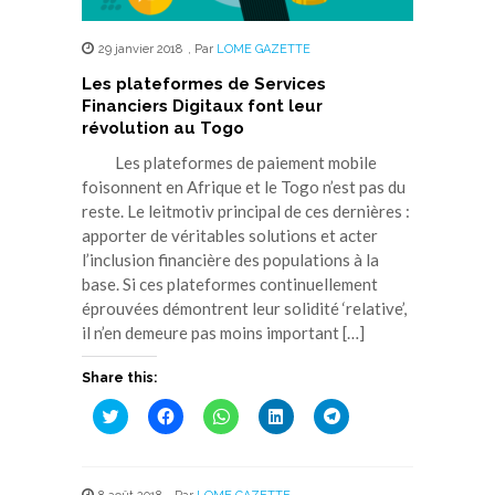
29 janvier 2018
,
Par
LOME GAZETTE
Les plateformes de Services
Financiers Digitaux font leur
révolution au Togo
Les plateformes de paiement mobile
foisonnent en Afrique et le Togo n’est pas du
reste. Le leitmotiv principal de ces dernières :
apporter de véritables solutions et acter
l’inclusion financière des populations à la
base. Si ces plateformes continuellement
éprouvées démontrent leur solidité ‘relative’,
il n’en demeure pas moins important […]
Share this:
Cliquez
Cliquez
Cliquez
Cliquez
Cliquez
pour
pour
pour
pour
pour
partager
partager
partager
partager
partager
sur
sur
sur
sur
sur
Twitter(ouvre
Facebook(ouvre
WhatsApp(ouvre
LinkedIn(ouvre
Telegram(ouvre
dans
dans
dans
dans
dans