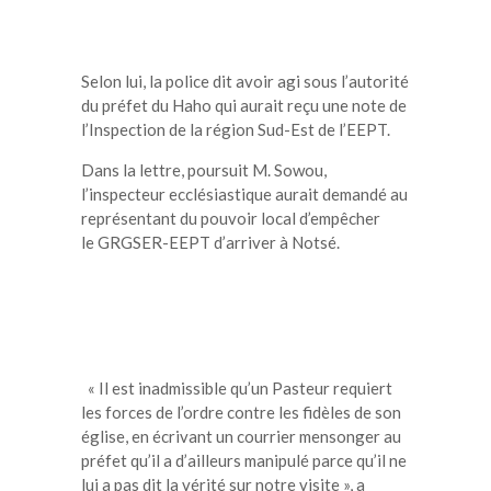
Selon lui, la police dit avoir agi sous l’autorité
du préfet du
Haho
qui aurait reçu une note de
l’Inspection de la région
Sud-Est
de l’
EEPT
.
Dans la lettre, poursuit M.
Sowou
,
l’inspecteur ecclésiastique aurait demandé au
représentant du pouvoir local d’empêcher
le
GRGSER-EEPT
d’arriver à
Notsé
.
« Il est inadmissible qu’un Pasteur requiert
les forces de l’ordre contre les fidèles de son
église, en écrivant un courrier mensonger au
préfet qu’il a d’ailleurs manipulé parce qu’il ne
lui a pas dit la vérité sur notre visite », a