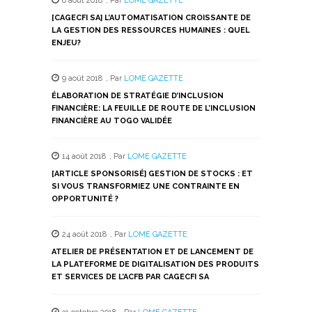
8 août 2018
,
Par
LOME GAZETTE
une
une
une
une
une
nouvelle
nouvelle
nouvelle
nouvelle
nouvelle
[CAGECFI SA] L’AUTOMATISATION CROISSANTE DE
fenêtre)
fenêtre)
fenêtre)
fenêtre)
fenêtre)
LA GESTION DES RESSOURCES HUMAINES : QUEL
ENJEU?
9 août 2018
,
Par
LOME GAZETTE
ÉLABORATION DE STRATÉGIE D’INCLUSION
FINANCIÈRE: LA FEUILLE DE ROUTE DE L’INCLUSION
FINANCIÈRE AU TOGO VALIDÉE
14 août 2018
,
Par
LOME GAZETTE
[ARTICLE SPONSORISÉ] GESTION DE STOCKS : ET
SI VOUS TRANSFORMIEZ UNE CONTRAINTE EN
OPPORTUNITÉ ?
24 août 2018
,
Par
LOME GAZETTE
ATELIER DE PRÉSENTATION ET DE LANCEMENT DE
LA PLATEFORME DE DIGITALISATION DES PRODUITS
ET SERVICES DE L’ACFB PAR CAGECFI SA