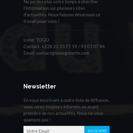
Ne perdez plus votre temps à chercher
l'information sur plusieurs sites
d'actualités. Nous faisons désormais ce
travail pour vous !
Lomé, TOGO
Contact:
+228 22 33 77 19 / 92 03 07 84
Email:
contact@lomegazette.com
Newsletter
En vous inscrivant à notre liste de diffusion,
vous serez toujours informés en avant
première de nos actualités. Nous ne vous
spamons pas !