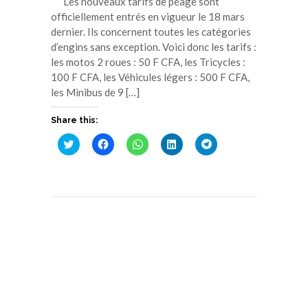
Les nouveaux tarifs de péage sont
officiellement entrés en vigueur le 18 mars
dernier. Ils concernent toutes les catégories
d’engins sans exception. Voici donc les tarifs :
les motos 2 roues : 50 F CFA, les Tricycles :
100 F CFA, les Véhicules légers : 500 F CFA,
les Minibus de 9 […]
Share this:
Cliquez
Cliquez
Cliquez
Cliquez
Cliquez
pour
pour
pour
pour
pour
partager
partager
partager
partager
partager
sur
sur
sur
sur
sur
Twitter(ouvre
Facebook(ouvre
WhatsApp(ouvre
LinkedIn(ouvre
Telegram(ouvre
dans
dans
dans
dans
dans
une
une
une
une
une
nouvelle
nouvelle
nouvelle
nouvelle
nouvelle
fenêtre)
fenêtre)
fenêtre)
fenêtre)
fenêtre)