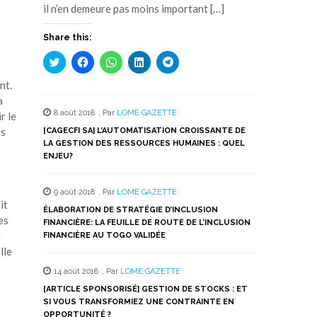
il n’en demeure pas moins important […]
Share this:
Cliquez
Cliquez
Cliquez
Cliquez
Cliquez
pour
pour
pour
pour
pour
partager
partager
partager
partager
partager
nt.
sur
sur
sur
sur
sur
Twitter(ouvre
Facebook(ouvre
WhatsApp(ouvre
LinkedIn(ouvre
Telegram(ouvre
a
dans
dans
dans
dans
dans
8 août 2018
,
Par
LOME GAZETTE
une
une
une
une
une
r le
nouvelle
nouvelle
nouvelle
nouvelle
nouvelle
is
[CAGECFI SA] L’AUTOMATISATION CROISSANTE DE
fenêtre)
fenêtre)
fenêtre)
fenêtre)
fenêtre)
LA GESTION DES RESSOURCES HUMAINES : QUEL
ENJEU?
9 août 2018
,
Par
LOME GAZETTE
it
ÉLABORATION DE STRATÉGIE D’INCLUSION
es
FINANCIÈRE: LA FEUILLE DE ROUTE DE L’INCLUSION
a
FINANCIÈRE AU TOGO VALIDÉE
lle
14 août 2018
,
Par
LOME GAZETTE
[ARTICLE SPONSORISÉ] GESTION DE STOCKS : ET
SI VOUS TRANSFORMIEZ UNE CONTRAINTE EN
OPPORTUNITÉ ?