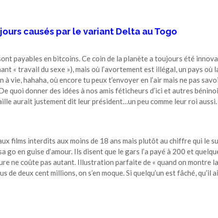
 jours causés par le variant Delta au Togo
nt payables en bitcoins. Ce coin de la planète a toujours été innova
ant « travail du sexe »), mais où l’avortement est illégal, un pays où l
 à vie, hahaha, où encore tu peux t’envoyer en l’air mais ne pas savoi
 De quoi donner des idées à nos amis féticheurs d’ici et autres bénino
lle aurait justement dit leur président…un peu comme leur roi aussi.
 films interdits aux moins de 18 ans mais plutôt au chiffre qui le su
a go en guise d’amour. Ils disent que le gars l’a payé à 200 et quelqu
re ne coûte pas autant. Illustration parfaite de « quand on montre l
plus de deux cent millions, on s’en moque. Si quelqu’un est fâché, qu’il ai