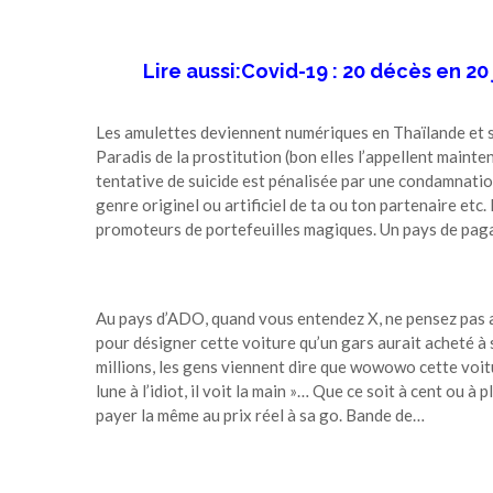
Lire aussi:Covid-19 : 20 décès en 20
Les amulettes deviennent numériques en Thaïlande et so
Paradis de la prostitution (bon elles l’appellent mainten
tentative de suicide est pénalisée par une condamnation
genre originel ou artificiel de ta ou ton partenaire etc.
promoteurs de portefeuilles magiques. Un pays de pagai
Au pays d’ADO, quand vous entendez X, ne pensez pas aux
pour désigner cette voiture qu’un gars aurait acheté à s
millions, les gens viennent dire que wowowo cette voitu
lune à l’idiot, il voit la main »… Que ce soit à cent ou à 
payer la même au prix réel à sa go. Bande de…