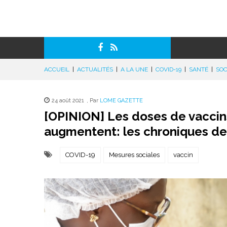
ACCUEIL
|
ACTUALITÉS
|
A LA UNE
|
COVID-19
|
SANTÉ
|
SOC
24 août 2021
,
Par
LOME GAZETTE
[OPINION] Les doses de vaccins
augmentent: les chroniques de
COVID-19
Mesures sociales
vaccin