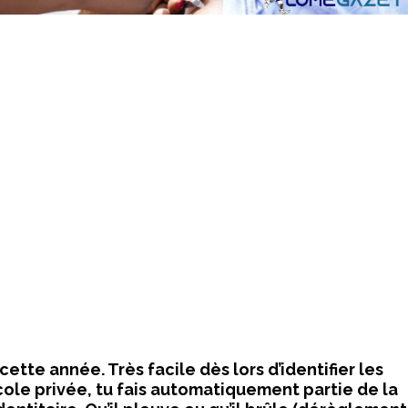
ette année. Très facile dès lors d’identifier les
école privée, tu fais automatiquement partie de la