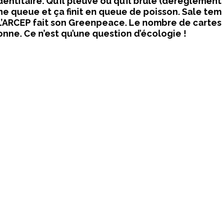
dentitaire. Qu’il pleuve ou qu’il brûle (dérèglement
e queue et ça finit en queue de poisson. Sale te
 L’ARCEP fait son Greenpeace. Le nombre de cartes
onne. Ce n’est qu’une question d’écologie !