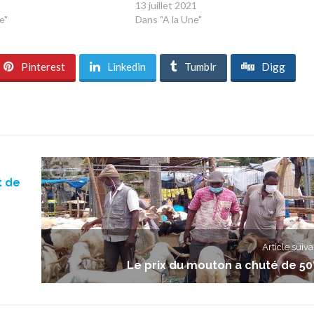
13 juillet 2021
e"
Dans "A la Une"
Pinterest
Linkedin
Tumblr
Digg
t de
Article suiva
Le prix du mouton a chuté de 5