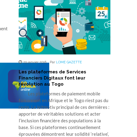
ment
29 janvier 2018
,
Par
LOME GAZETTE
Les plateformes de Services
Financiers Digitaux font leur
révolution au Togo
Les plateformes de paiement mobile
foisonnent en Afrique et le Togo n’est pas du
reste. Le leitmotiv principal de ces dernières :
apporter de véritables solutions et acter
l’inclusion financière des populations à la
base. Si ces plateformes continuellement
éprouvées démontrent leur solidité ‘relative’,