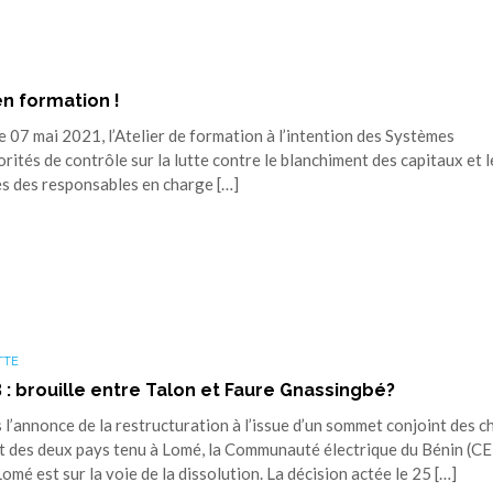
en formation !
07 mai 2021, l’Atelier de formation à l’intention des Systèmes
orités de contrôle sur la lutte contre le blanchiment des capitaux et l
és des responsables en charge […]
TTE
B : brouille entre Talon et Faure Gnassingbé?
annonce de la restructuration à l’issue d’un sommet conjoint des c
t des deux pays tenu à Lomé, la Communauté électrique du Bénin (C
omé est sur la voie de la dissolution. La décision actée le 25 […]