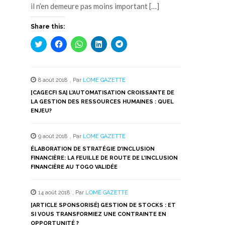
il n’en demeure pas moins important […]
Share this:
Cliquez
Cliquez
Cliquez
Cliquez
Cliquez
pour
pour
pour
pour
pour
partager
partager
partager
partager
partager
sur
sur
sur
sur
sur
Twitter(ouvre
Facebook(ouvre
WhatsApp(ouvre
LinkedIn(ouvre
Telegram(ouvre
dans
dans
dans
dans
dans
8 août 2018
,
Par
LOME GAZETTE
une
une
une
une
une
nouvelle
nouvelle
nouvelle
nouvelle
nouvelle
[CAGECFI SA] L’AUTOMATISATION CROISSANTE DE
fenêtre)
fenêtre)
fenêtre)
fenêtre)
fenêtre)
LA GESTION DES RESSOURCES HUMAINES : QUEL
ENJEU?
9 août 2018
,
Par
LOME GAZETTE
ÉLABORATION DE STRATÉGIE D’INCLUSION
FINANCIÈRE: LA FEUILLE DE ROUTE DE L’INCLUSION
FINANCIÈRE AU TOGO VALIDÉE
14 août 2018
,
Par
LOME GAZETTE
[ARTICLE SPONSORISÉ] GESTION DE STOCKS : ET
SI VOUS TRANSFORMIEZ UNE CONTRAINTE EN
OPPORTUNITÉ ?