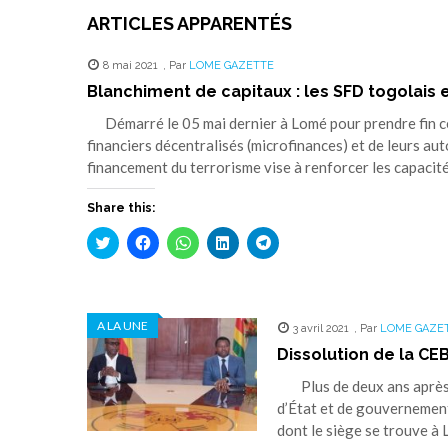
ARTICLES APPARENTÉS
8 mai 2021
,
Par
LOME GAZETTE
Blanchiment de capitaux : les SFD togolais 
Démarré le 05 mai dernier à Lomé pour prendre fin ce 
financiers décentralisés (microfinances) et de leurs aut
financement du terrorisme vise à renforcer les capacit
Share this:
Cliquez
Cliquez
Cliquez
Cliquez
Cliquez
pour
pour
pour
pour
pour
partager
partager
partager
partager
partager
sur
sur
sur
sur
sur
Twitter(ouvre
Facebook(ouvre
WhatsApp(ouvre
LinkedIn(ouvre
Telegram(ouvre
dans
dans
dans
dans
dans
une
une
une
une
une
A LA UNE
nouvelle
nouvelle
nouvelle
nouvelle
nouvelle
3 avril 2021
,
Par
LOME GAZE
fenêtre)
fenêtre)
fenêtre)
fenêtre)
fenêtre)
Dissolution de la CE
Plus de deux ans après l’
d’État et de gouvernemen
dont le siège se trouve à L