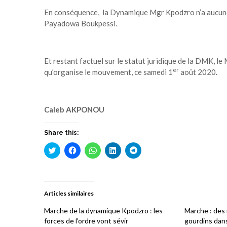
En conséquence, la Dynamique Mgr Kpodzro n’a aucune b
Payadowa Boukpessi.
Et restant factuel sur le statut juridique de la DMK, l
er
qu’organise le mouvement, ce samedi 1
août 2020.
Caleb AKPONOU
Share this:
Cliquez
Cliquez
Cliquez
Cliquez
Cliquez
pour
pour
pour
pour
pour
partager
partager
partager
partager
partager
sur
sur
sur
sur
sur
Twitter(ouvre
Facebook(ouvre
WhatsApp(ouvre
LinkedIn(ouvre
Telegram(ouvre
dans
dans
dans
dans
dans
une
une
une
une
une
Articles similaires
nouvelle
nouvelle
nouvelle
nouvelle
nouvelle
fenêtre)
fenêtre)
fenêtre)
fenêtre)
fenêtre)
Marche de la dynamique Kpodzro : les
Marche : des 
forces de l’ordre vont sévir
gourdins dan