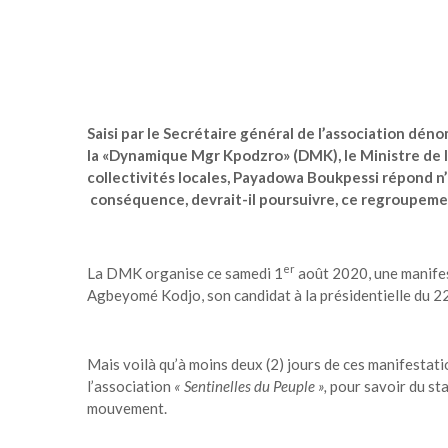
Saisi par le Secrétaire général de l’association dé
la «Dynamique Mgr Kpodzro» (DMK), le Ministre de l’
collectivités locales, Payadowa Boukpessi répond n
conséquence, devrait-il poursuivre, ce regroupemen
er
La DMK organise ce samedi 1
août 2020, une manifes
Agbeyomé Kodjo, son candidat à la présidentielle du 2
Mais voilà qu’à moins deux (2) jours de ces manifestation
l’association
« Sentinelles du Peuple »,
pour savoir du sta
mouvement.