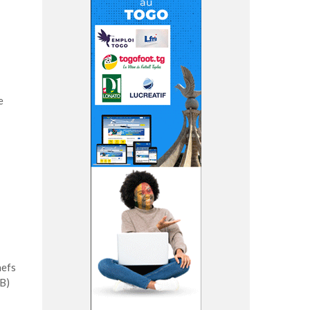
e
hefs
EB)