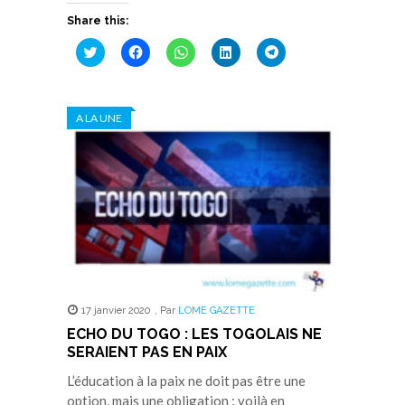
Share this:
Cliquez
Cliquez
Cliquez
Cliquez
Cliquez
pour
pour
pour
pour
pour
partager
partager
partager
partager
partager
sur
sur
sur
sur
sur
Twitter(ouvre
Facebook(ouvre
WhatsApp(ouvre
LinkedIn(ouvre
Telegram(ouvre
dans
dans
dans
dans
dans
A LA UNE
une
une
une
une
une
nouvelle
nouvelle
nouvelle
nouvelle
nouvelle
fenêtre)
fenêtre)
fenêtre)
fenêtre)
fenêtre)
17 janvier 2020
,
Par
LOME GAZETTE
ECHO DU TOGO : LES TOGOLAIS NE
SERAIENT PAS EN PAIX
L’éducation à la paix ne doit pas être une
option, mais une obligation : voilà en