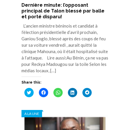
Dernière minute: l’opposant
principal de Talon blessé par balle
et porté disparu!
L’ancien ministre béninois et candidat à
l’élection présidentielle d’avril prochain,
Ganiou Soglo, blessé après des coups de feu
sur sa voiture vendredi , aurait quitté la
clinique Mahouna, où il était hospitalisé suite
à l’attaque. Lire aussi:Au Bénin, ça ne va pas
pour Reckya Madougou sur la toile Selon les
médias locaux, […]
Share this:
Cliquez
Cliquez
Cliquez
Cliquez
Cliquez
pour
pour
pour
pour
pour
partager
partager
partager
partager
partager
sur
sur
sur
sur
sur
Twitter(ouvre
Facebook(ouvre
WhatsApp(ouvre
LinkedIn(ouvre
Telegram(ouvre
dans
dans
dans
dans
dans
A LA UNE
une
une
une
une
une
nouvelle
nouvelle
nouvelle
nouvelle
nouvelle
fenêtre)
fenêtre)
fenêtre)
fenêtre)
fenêtre)