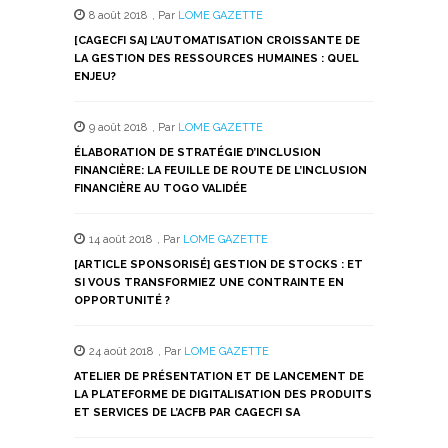
dans
dans
dans
dans
dans
8 août 2018
,
Par
LOME GAZETTE
une
une
une
une
une
nouvelle
nouvelle
nouvelle
nouvelle
nouvelle
[CAGECFI SA] L’AUTOMATISATION CROISSANTE DE
fenêtre)
fenêtre)
fenêtre)
fenêtre)
fenêtre)
LA GESTION DES RESSOURCES HUMAINES : QUEL
ENJEU?
9 août 2018
,
Par
LOME GAZETTE
ÉLABORATION DE STRATÉGIE D’INCLUSION
FINANCIÈRE: LA FEUILLE DE ROUTE DE L’INCLUSION
FINANCIÈRE AU TOGO VALIDÉE
14 août 2018
,
Par
LOME GAZETTE
[ARTICLE SPONSORISÉ] GESTION DE STOCKS : ET
SI VOUS TRANSFORMIEZ UNE CONTRAINTE EN
OPPORTUNITÉ ?
24 août 2018
,
Par
LOME GAZETTE
ATELIER DE PRÉSENTATION ET DE LANCEMENT DE
LA PLATEFORME DE DIGITALISATION DES PRODUITS
ET SERVICES DE L’ACFB PAR CAGECFI SA