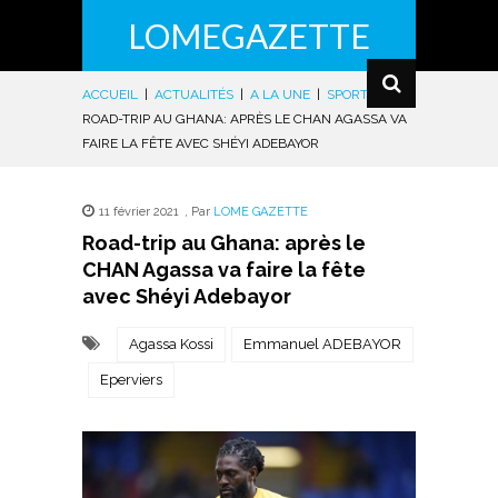
LOMEGAZETTE
ACCUEIL
|
ACTUALITÉS
|
A LA UNE
|
SPORTS
|
ROAD-TRIP AU GHANA: APRÈS LE CHAN AGASSA VA
FAIRE LA FÊTE AVEC SHÉYI ADEBAYOR
11 février 2021
,
Par
LOME GAZETTE
Road-trip au Ghana: après le
CHAN Agassa va faire la fête
avec Shéyi Adebayor
Agassa Kossi
Emmanuel ADEBAYOR
Eperviers