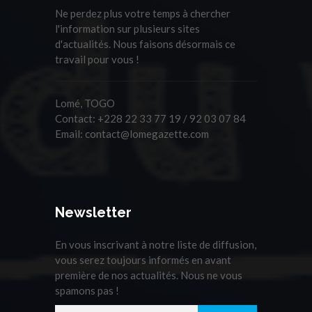
Ne perdez plus votre temps à chercher
l'information sur plusieurs sites
d'actualités. Nous faisons désormais ce
travail pour vous !
Lomé, TOGO
Contact:
+228 22 33 77 19 / 92 03 07 84
Email:
contact@lomegazette.com
Newsletter
En vous inscrivant à notre liste de diffusion,
vous serez toujours informés en avant
première de nos actualités. Nous ne vous
spamons pas !