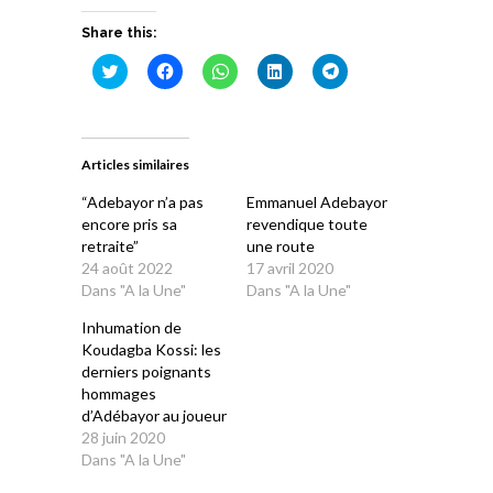
Share this:
Cliquez
Cliquez
Cliquez
Cliquez
Cliquez
pour
pour
pour
pour
pour
partager
partager
partager
partager
partager
sur
sur
sur
sur
sur
Twitter(ouvre
Facebook(ouvre
WhatsApp(ouvre
LinkedIn(ouvre
Telegram(ouvre
dans
dans
dans
dans
dans
une
une
une
une
une
Articles similaires
nouvelle
nouvelle
nouvelle
nouvelle
nouvelle
fenêtre)
fenêtre)
fenêtre)
fenêtre)
fenêtre)
“Adebayor n’a pas
Emmanuel Adebayor
encore pris sa
revendique toute
retraite”
une route
24 août 2022
17 avril 2020
Dans "A la Une"
Dans "A la Une"
Inhumation de
Koudagba Kossi: les
derniers poignants
hommages
d’Adébayor au joueur
28 juin 2020
Dans "A la Une"