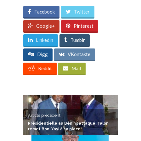
Facebook
Twitter
Google+
Pinterest
Linkedin
Tumblr
Digg
VKontakte
Reddit
Mail
Article précedent
Présidentielle au Bénin : attaqué, Talon
remet Boni Yayi à sa place!