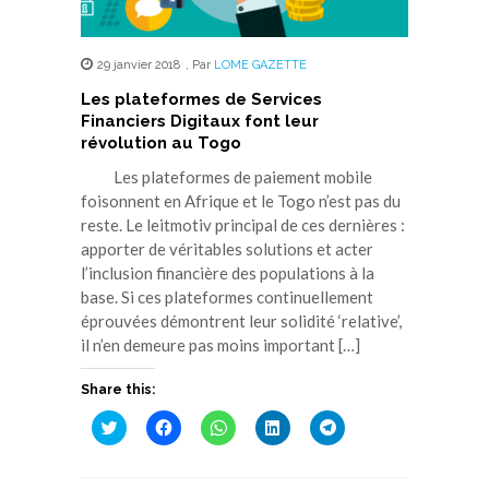
29 janvier 2018
,
Par
LOME GAZETTE
Les plateformes de Services
Financiers Digitaux font leur
révolution au Togo
Les plateformes de paiement mobile
foisonnent en Afrique et le Togo n’est pas du
reste. Le leitmotiv principal de ces dernières :
apporter de véritables solutions et acter
l’inclusion financière des populations à la
base. Si ces plateformes continuellement
éprouvées démontrent leur solidité ‘relative’,
il n’en demeure pas moins important […]
Share this:
Cliquez
Cliquez
Cliquez
Cliquez
Cliquez
pour
pour
pour
pour
pour
partager
partager
partager
partager
partager
sur
sur
sur
sur
sur
Twitter(ouvre
Facebook(ouvre
WhatsApp(ouvre
LinkedIn(ouvre
Telegram(ouvre