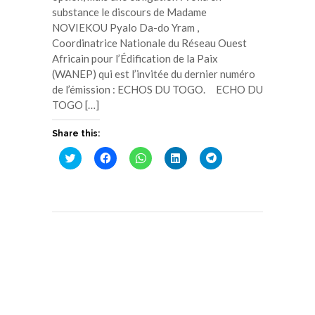
substance le discours de Madame
NOVIEKOU Pyalo Da-do Yram ,
Coordinatrice Nationale du Réseau Ouest
Africain pour l’Édification de la Paix
(WANEP) qui est l’invitée du dernier numéro
de l’émission : ECHOS DU TOGO. ECHO DU
TOGO […]
Share this:
Cliquez
Cliquez
Cliquez
Cliquez
Cliquez
pour
pour
pour
pour
pour
partager
partager
partager
partager
partager
sur
sur
sur
sur
sur
Twitter(ouvre
Facebook(ouvre
WhatsApp(ouvre
LinkedIn(ouvre
Telegram(ouvre
dans
dans
dans
dans
dans
une
une
une
une
une
nouvelle
nouvelle
nouvelle
nouvelle
nouvelle
fenêtre)
fenêtre)
fenêtre)
fenêtre)
fenêtre)