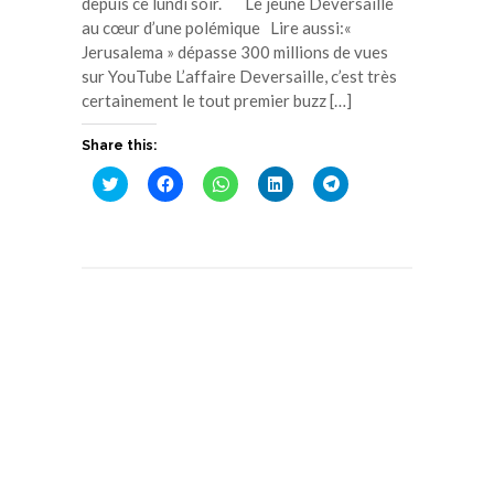
depuis ce lundi soir. Le jeune Deversaille
au cœur d’une polémique Lire aussi:«
Jerusalema » dépasse 300 millions de vues
sur YouTube L’affaire Deversaille, c’est très
certainement le tout premier buzz […]
Share this:
Cliquez
Cliquez
Cliquez
Cliquez
Cliquez
pour
pour
pour
pour
pour
partager
partager
partager
partager
partager
sur
sur
sur
sur
sur
Twitter(ouvre
Facebook(ouvre
WhatsApp(ouvre
LinkedIn(ouvre
Telegram(ouvre
dans
dans
dans
dans
dans
une
une
une
une
une
nouvelle
nouvelle
nouvelle
nouvelle
nouvelle
fenêtre)
fenêtre)
fenêtre)
fenêtre)
fenêtre)