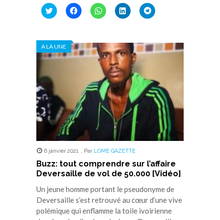
Cliquez
Cliquez
Cliquez
Cliquez
Cliquez
pour
pour
pour
pour
pour
partager
partager
partager
partager
partager
sur
sur
sur
sur
sur
Twitter(ouvre
Facebook(ouvre
WhatsApp(ouvre
LinkedIn(ouvre
Telegram(ouvre
dans
dans
dans
dans
dans
A LA UNE
une
une
une
une
une
nouvelle
nouvelle
nouvelle
nouvelle
nouvelle
fenêtre)
fenêtre)
fenêtre)
fenêtre)
fenêtre)
6 janvier 2021
,
Par
LOME GAZETTE
Buzz: tout comprendre sur l’affaire
Deversaille de vol de 50.000 [Vidéo]
Un jeune homme portant le pseudonyme de
Deversaille s’est retrouvé au cœur d’une vive
polémique qui enflamme la toile ivoirienne