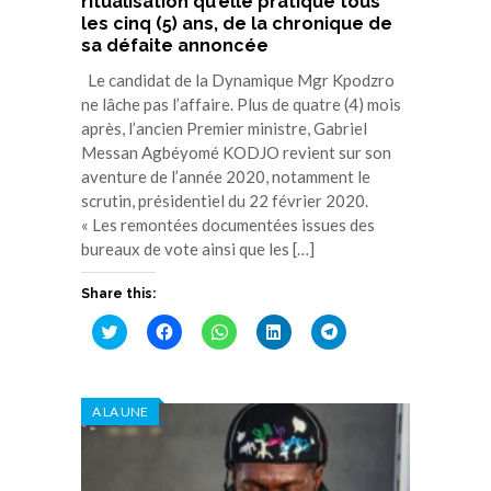
ritualisation qu’elle pratique tous
les cinq (5) ans, de la chronique de
sa défaite annoncée
Le candidat de la Dynamique Mgr Kpodzro
ne lâche pas l’affaire. Plus de quatre (4) mois
après, l’ancien Premier ministre, Gabriel
Messan Agbéyomé KODJO revient sur son
aventure de l’année 2020, notamment le
scrutin, présidentiel du 22 février 2020.
« Les remontées documentées issues des
bureaux de vote ainsi que les […]
Share this:
Cliquez
Cliquez
Cliquez
Cliquez
Cliquez
pour
pour
pour
pour
pour
partager
partager
partager
partager
partager
sur
sur
sur
sur
sur
Twitter(ouvre
Facebook(ouvre
WhatsApp(ouvre
LinkedIn(ouvre
Telegram(ouvre
dans
dans
dans
dans
dans
A LA UNE
une
une
une
une
une
nouvelle
nouvelle
nouvelle
nouvelle
nouvelle
fenêtre)
fenêtre)
fenêtre)
fenêtre)
fenêtre)