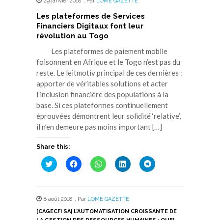
29 janvier 2018
,
Par
LOME GAZETTE
Les plateformes de Services
Financiers Digitaux font leur
révolution au Togo
Les plateformes de paiement mobile
foisonnent en Afrique et le Togo n’est pas du
reste. Le leitmotiv principal de ces dernières :
apporter de véritables solutions et acter
l’inclusion financière des populations à la
base. Si ces plateformes continuellement
éprouvées démontrent leur solidité ‘relative’,
il n’en demeure pas moins important […]
Share this:
Cliquez
Cliquez
Cliquez
Cliquez
Cliquez
pour
pour
pour
pour
pour
partager
partager
partager
partager
partager
sur
sur
sur
sur
sur
Twitter(ouvre
Facebook(ouvre
WhatsApp(ouvre
LinkedIn(ouvre
Telegram(ouvre
dans
dans
dans
dans
dans
8 août 2018
,
Par
LOME GAZETTE
une
une
une
une
une
nouvelle
nouvelle
nouvelle
nouvelle
nouvelle
[CAGECFI SA] L’AUTOMATISATION CROISSANTE DE
fenêtre)
fenêtre)
fenêtre)
fenêtre)
fenêtre)