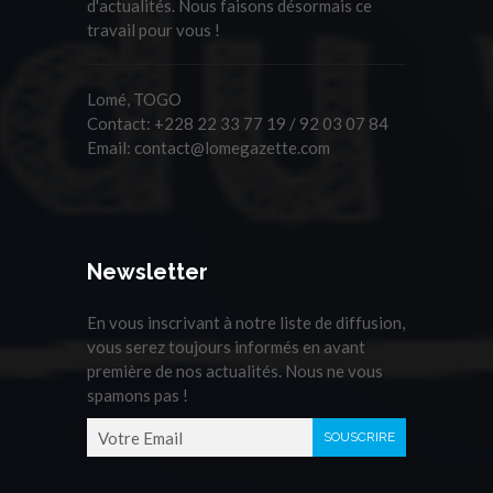
d'actualités. Nous faisons désormais ce
travail pour vous !
Lomé, TOGO
Contact:
+228 22 33 77 19 / 92 03 07 84
Email:
contact@lomegazette.com
Newsletter
En vous inscrivant à notre liste de diffusion,
vous serez toujours informés en avant
première de nos actualités. Nous ne vous
spamons pas !