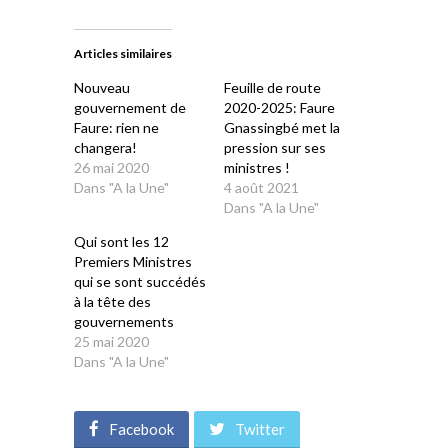
sur
sur
sur
sur
sur
Twitter(ouvre
Facebook(ouvre
WhatsApp(ouvre
LinkedIn(ouvre
Telegram(ouvre
dans
dans
dans
dans
dans
une
une
une
une
une
Articles similaires
nouvelle
nouvelle
nouvelle
nouvelle
nouvelle
fenêtre)
fenêtre)
fenêtre)
fenêtre)
fenêtre)
Nouveau
Feuille de route
gouvernement de
2020-2025: Faure
Faure: rien ne
Gnassingbé met la
changera!
pression sur ses
26 mai 2020
ministres !
Dans "A la Une"
4 août 2021
Dans "A la Une"
Qui sont les 12
Premiers Ministres
qui se sont succédés
à la tête des
gouvernements
25 mai 2020
Dans "A la Une"
Facebook
Twitter