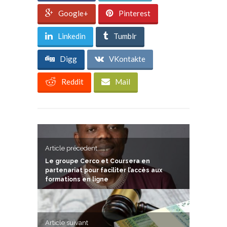
Google+
Pinterest
Linkedin
Tumblr
Digg
VKontakte
Reddit
Mail
Article précedent
Le groupe Cerco et Coursera en
partenariat pour faciliter l’accès aux
formations en ligne
Article suivant