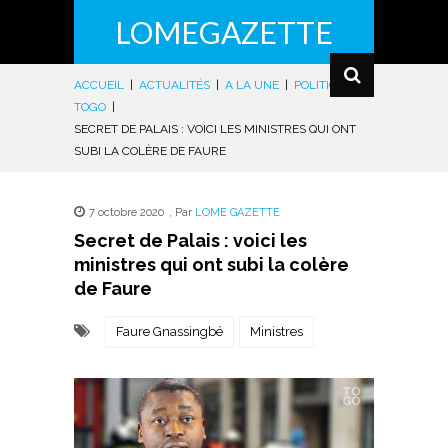
LOMEGAZETTE
ACCUEIL
|
ACTUALITÉS
|
A LA UNE
|
POLITIQUE
|
TOGO
|
SECRET DE PALAIS : VOICI LES MINISTRES QUI ONT
SUBI LA COLÈRE DE FAURE
7 octobre 2020
,
Par
LOME GAZETTE
Secret de Palais : voici les
ministres qui ont subi la colère
de Faure
Faure Gnassingbé
Ministres