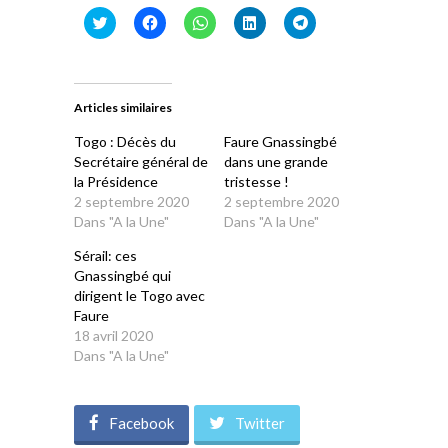
Cliquez
Cliquez
Cliquez
Cliquez
Cliquez
pour
pour
pour
pour
pour
partager
partager
partager
partager
partager
sur
sur
sur
sur
sur
Twitter(ouvre
Facebook(ouvre
WhatsApp(ouvre
LinkedIn(ouvre
Telegram(ouvre
dans
dans
dans
dans
dans
une
une
une
une
une
Articles similaires
nouvelle
nouvelle
nouvelle
nouvelle
nouvelle
fenêtre)
fenêtre)
fenêtre)
fenêtre)
fenêtre)
Togo : Décès du
Faure Gnassingbé
Secrétaire général de
dans une grande
la Présidence
tristesse !
2 septembre 2020
2 septembre 2020
Dans "A la Une"
Dans "A la Une"
Sérail: ces
Gnassingbé qui
dirigent le Togo avec
Faure
18 avril 2020
Dans "A la Une"
Facebook
Twitter