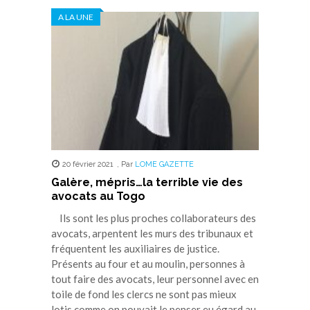
Twitter(ouvre
Facebook(ouvre
WhatsApp(ouvre
LinkedIn(ouvre
Telegram(ouvre
dans
dans
dans
dans
dans
A LA UNE
une
une
une
une
une
nouvelle
nouvelle
nouvelle
nouvelle
nouvelle
fenêtre)
fenêtre)
fenêtre)
fenêtre)
fenêtre)
20 février 2021
,
Par
LOME GAZETTE
Galère, mépris…la terrible vie des
avocats au Togo
Ils sont les plus proches collaborateurs des
avocats, arpentent les murs des tribunaux et
fréquentent les auxiliaires de justice.
Présents au four et au moulin, personnes à
tout faire des avocats, leur personnel avec en
toile de fond les clercs ne sont pas mieux
lotis comme on pouvait le penser eu égard au