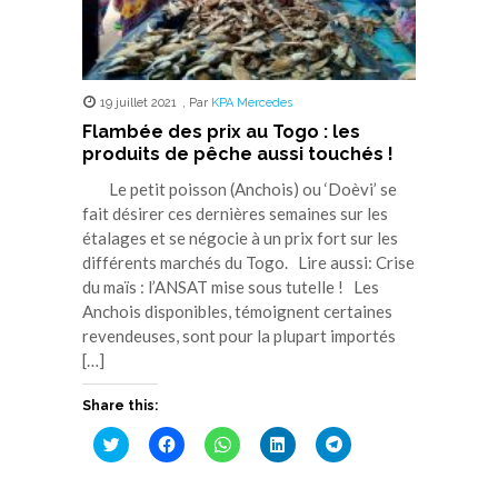
19 juillet 2021
,
Par
KPA Mercedes
Flambée des prix au Togo : les
produits de pêche aussi touchés !
Le petit poisson (Anchois) ou ‘Doèvi’ se
fait désirer ces dernières semaines sur les
étalages et se négocie à un prix fort sur les
différents marchés du Togo. Lire aussi: Crise
du maïs : l’ANSAT mise sous tutelle ! Les
Anchois disponibles, témoignent certaines
revendeuses, sont pour la plupart importés
[…]
Share this:
Cliquez
Cliquez
Cliquez
Cliquez
Cliquez
pour
pour
pour
pour
pour
partager
partager
partager
partager
partager
sur
sur
sur
sur
sur