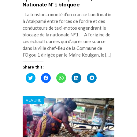
Nationale N° 1 bloquée
La tension a monté d’un cran ce Lundi matin
à Atakpamé entre forces de l’ordre et des
conducteurs de taxi-motos engendrant le
blocage de la nationale N°1. A l’origine de
ces échauffourées qui d’après une source
dans la ville chef-lieu de la Commune de
l’Ogou 1 dirigée par le Maire Kouigan, le […]
Share this:
Cliquez
Cliquez
Cliquez
Cliquez
Cliquez
pour
pour
pour
pour
pour
partager
partager
partager
partager
partager
sur
sur
sur
sur
sur
Twitter(ouvre
Facebook(ouvre
WhatsApp(ouvre
LinkedIn(ouvre
Telegram(ouvre
dans
dans
dans
dans
dans
A LA UNE
une
une
une
une
une
nouvelle
nouvelle
nouvelle
nouvelle
nouvelle
fenêtre)
fenêtre)
fenêtre)
fenêtre)
fenêtre)