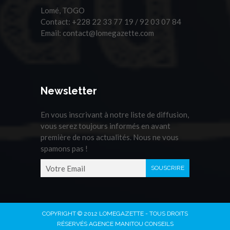
Lomé, TOGO
Contact:
+228 22 33 77 19 / 92 03 07 84
Email:
contact@lomegazette.com
Newsletter
En vous inscrivant à notre liste de diffusion,
vous serez toujours informés en avant
première de nos actualités. Nous ne vous
spamons pas !
COPYRIGHT © 2012 LOMEGAZETTE - TOUS DROITS
RÉSERVÉS AGENCE MANITOU CONSEILS