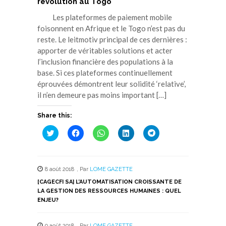
révolution au Togo
Les plateformes de paiement mobile
foisonnent en Afrique et le Togo n’est pas du
reste. Le leitmotiv principal de ces dernières :
apporter de véritables solutions et acter
l’inclusion financière des populations à la
base. Si ces plateformes continuellement
éprouvées démontrent leur solidité ‘relative’,
il n’en demeure pas moins important […]
Share this:
Cliquez
Cliquez
Cliquez
Cliquez
Cliquez
pour
pour
pour
pour
pour
partager
partager
partager
partager
partager
sur
sur
sur
sur
sur
Twitter(ouvre
Facebook(ouvre
WhatsApp(ouvre
LinkedIn(ouvre
Telegram(ouvre
dans
dans
dans
dans
dans
8 août 2018
,
Par
LOME GAZETTE
une
une
une
une
une
nouvelle
nouvelle
nouvelle
nouvelle
nouvelle
[CAGECFI SA] L’AUTOMATISATION CROISSANTE DE
fenêtre)
fenêtre)
fenêtre)
fenêtre)
fenêtre)
LA GESTION DES RESSOURCES HUMAINES : QUEL
ENJEU?
9 août 2018
,
Par
LOME GAZETTE