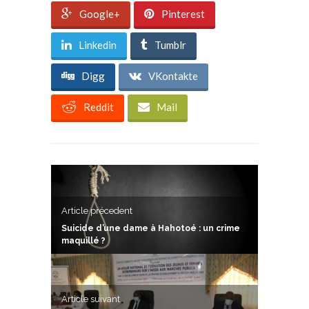
Google+
Pinterest
Linkedin
Tumblr
Digg
VKontakte
Reddit
Mail
Article précedent
Suicide d’une dame à Hahotoé : un crime
maquillé ?
Article suivant