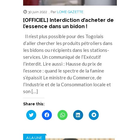
30 juin 2022
,
Par
LOME GAZETTE
[OFFICIEL] Interdiction d’acheter de
l’essence dans un bidon !
Il n’est plus possible pour des Togolais
d’aller chercher les produits pétroliers dans
les bidons ou récipients dans les stations-
services. Un communiqué de l’Exécutif
l’interdit. Lire aussi : Hausse du prix de
l’essence : quand le spectre de la famine
s’épaissit Le ministre du Commerce, de
l’Industrie et de la Consommation locale et
son […]
Share this:
Cliquez
Cliquez
Cliquez
Cliquez
Cliquez
pour
pour
pour
pour
pour
partager
partager
partager
partager
partager
sur
sur
sur
sur
sur
Twitter(ouvre
Facebook(ouvre
WhatsApp(ouvre
LinkedIn(ouvre
Telegram(ouvre
dans
dans
dans
dans
dans
A LA UNE
une
une
une
une
une