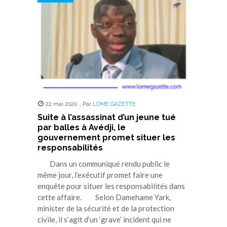
nouvelle
nouvelle
nouvelle
nouvelle
nouvelle
fenêtre)
fenêtre)
fenêtre)
fenêtre)
fenêtre)
22 mai 2020
,
Par
LOME GAZETTE
Suite à l’assassinat d’un jeune tué
par balles à Avédji, le
gouvernement promet situer les
responsabilités
Dans un communiqué rendu public le
même jour, l’exécutif promet faire une
enquête pour situer les responsabilités dans
cette affaire. Selon Damehame Yark,
minister de la sécurité et de la protection
civile, il s’agit d’un ‘grave’ incident qui ne