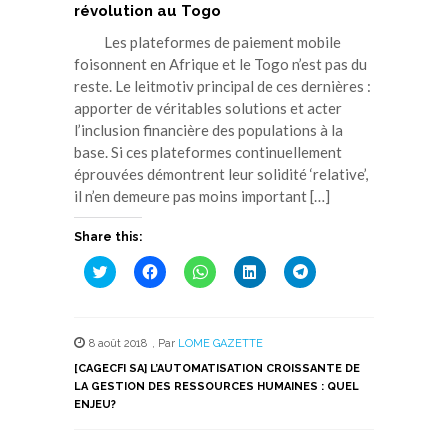
révolution au Togo
Les plateformes de paiement mobile
foisonnent en Afrique et le Togo n’est pas du
reste. Le leitmotiv principal de ces dernières :
apporter de véritables solutions et acter
l’inclusion financière des populations à la
base. Si ces plateformes continuellement
éprouvées démontrent leur solidité ‘relative’,
il n’en demeure pas moins important […]
Share this:
Cliquez
Cliquez
Cliquez
Cliquez
Cliquez
pour
pour
pour
pour
pour
partager
partager
partager
partager
partager
sur
sur
sur
sur
sur
Twitter(ouvre
Facebook(ouvre
WhatsApp(ouvre
LinkedIn(ouvre
Telegram(ouvre
dans
dans
dans
dans
dans
8 août 2018
,
Par
LOME GAZETTE
une
une
une
une
une
nouvelle
nouvelle
nouvelle
nouvelle
nouvelle
[CAGECFI SA] L’AUTOMATISATION CROISSANTE DE
fenêtre)
fenêtre)
fenêtre)
fenêtre)
fenêtre)
LA GESTION DES RESSOURCES HUMAINES : QUEL
ENJEU?