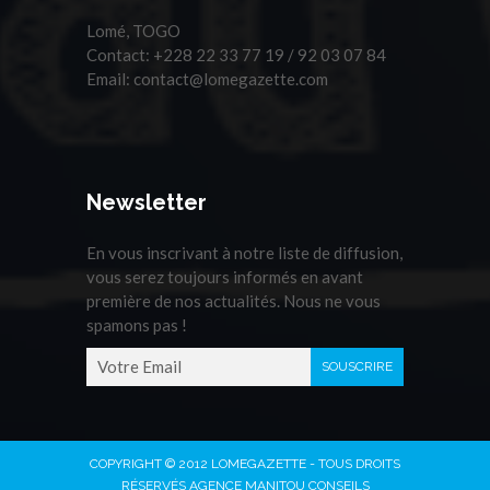
Lomé, TOGO
Contact:
+228 22 33 77 19 / 92 03 07 84
Email:
contact@lomegazette.com
Newsletter
En vous inscrivant à notre liste de diffusion,
vous serez toujours informés en avant
première de nos actualités. Nous ne vous
spamons pas !
COPYRIGHT © 2012 LOMEGAZETTE - TOUS DROITS
RÉSERVÉS AGENCE MANITOU CONSEILS