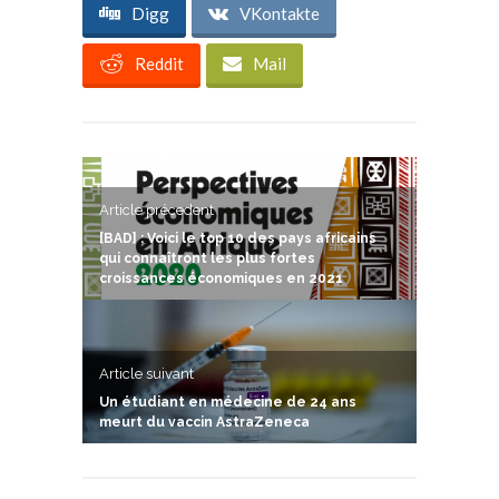
Digg
VKontakte
Reddit
Mail
Article précedent
[BAD] : Voici le top 10 des pays africains
qui connaîtront les plus fortes
croissances économiques en 2021
Article suivant
Un étudiant en médecine de 24 ans
meurt du vaccin AstraZeneca