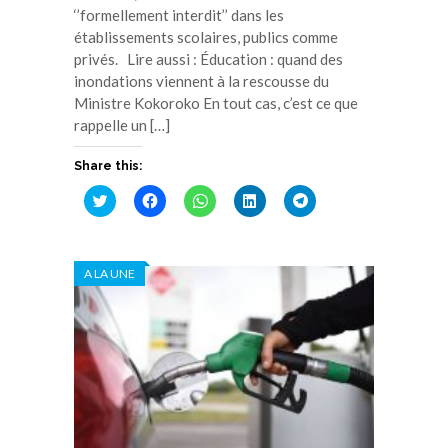
‘’formellement interdit’’ dans les
établissements scolaires, publics comme
privés. Lire aussi : Éducation : quand des
inondations viennent à la rescousse du
Ministre Kokoroko En tout cas, c’est ce que
rappelle un […]
Share this:
Cliquez
Cliquez
Cliquez
Cliquez
Cliquez
pour
pour
pour
pour
pour
partager
partager
partager
partager
partager
sur
sur
sur
sur
sur
Twitter(ouvre
Facebook(ouvre
WhatsApp(ouvre
LinkedIn(ouvre
Telegram(ouvre
dans
dans
dans
dans
dans
A LA UNE
une
une
une
une
une
nouvelle
nouvelle
nouvelle
nouvelle
nouvelle
fenêtre)
fenêtre)
fenêtre)
fenêtre)
fenêtre)