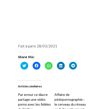
Fait à paris 28/03/2021
Share this:
Cliquez
Cliquez
Cliquez
Cliquez
Cliquez
pour
pour
pour
pour
pour
partager
partager
partager
partager
partager
sur
sur
sur
sur
sur
Twitter(ouvre
Facebook(ouvre
WhatsApp(ouvre
LinkedIn(ouvre
Telegram(ouvre
dans
dans
dans
dans
dans
une
une
une
une
une
Articles similaires
nouvelle
nouvelle
nouvelle
nouvelle
nouvelle
fenêtre)
fenêtre)
fenêtre)
fenêtre)
fenêtre)
Par erreur ce diacre
Affaire de
partage une vidéo
pédopornographie :
porno avec les fidèles
le cerveau du réseau