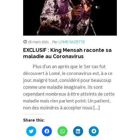
18 mars 2021
,
Par
LOME GAZETTE
EXCLUSIF : King Mensah raconte sa
maladie au Coronavirus
Plus d’un an après que le 1er cas fut
découvert à Lomé, le coronavirus est, à a ce
jour, malgré tout, considéré pour beaucoup
comme une maladie imaginaire. Ils sont
cependant nombreux à être atteints de cette
maladie mais n’en parlent point. Un patient,
non des moindres à accepter nous […]
Share this:
Cliquez
Cliquez
Cliquez
Cliquez
Cliquez
pour
pour
pour
pour
pour
partager
partager
partager
partager
partager