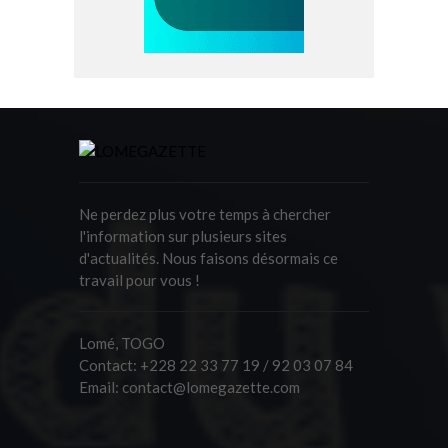
Ne perdez plus votre temps à chercher
l'information sur plusieurs sites
d'actualités. Nous faisons désormais ce
travail pour vous !
Lomé, TOGO
Contact:
+228 22 33 77 19 / 92 03 07 84
Email:
contact@lomegazette.com