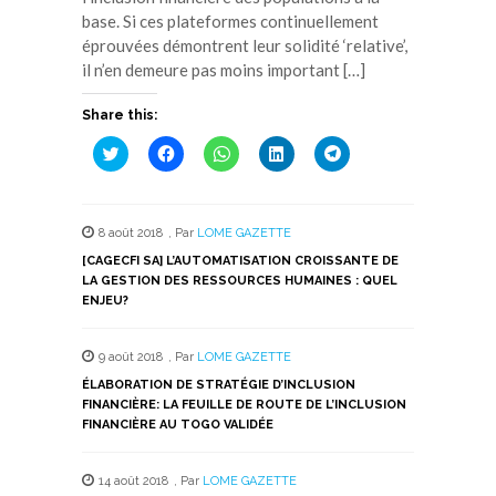
base. Si ces plateformes continuellement
éprouvées démontrent leur solidité ‘relative’,
il n’en demeure pas moins important […]
Share this:
Cliquez
Cliquez
Cliquez
Cliquez
Cliquez
pour
pour
pour
pour
pour
partager
partager
partager
partager
partager
sur
sur
sur
sur
sur
Twitter(ouvre
Facebook(ouvre
WhatsApp(ouvre
LinkedIn(ouvre
Telegram(ouvre
dans
dans
dans
dans
dans
8 août 2018
,
Par
LOME GAZETTE
une
une
une
une
une
nouvelle
nouvelle
nouvelle
nouvelle
nouvelle
[CAGECFI SA] L’AUTOMATISATION CROISSANTE DE
fenêtre)
fenêtre)
fenêtre)
fenêtre)
fenêtre)
LA GESTION DES RESSOURCES HUMAINES : QUEL
ENJEU?
9 août 2018
,
Par
LOME GAZETTE
ÉLABORATION DE STRATÉGIE D’INCLUSION
FINANCIÈRE: LA FEUILLE DE ROUTE DE L’INCLUSION
FINANCIÈRE AU TOGO VALIDÉE
14 août 2018
,
Par
LOME GAZETTE