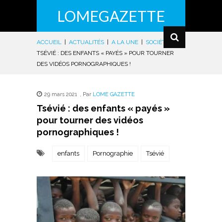
LOMEGAZETTE
ACCUEIL
|
ACTUALITÉS
|
A LA UNE
|
SOCIÉTÉ
|
TSÉVIÉ : DES ENFANTS « PAYÉS » POUR TOURNER
DES VIDÉOS PORNOGRAPHIQUES !
29 mars 2021
,
Par
LOME GAZETTE
Tsévié : des enfants « payés »
pour tourner des vidéos
pornographiques !
enfants
Pornographie
Tsévié