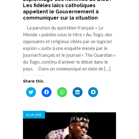
Les fidèles laîcs catholiques
appellent le Gouvernement à
communiquer sur la situation
La parution du quotidien français « Le
Monde » publiée sous le titre « Au Togo, des
opposants et religieux ciblés par un logiciel
espion », suite à une enquête menée par le
journal français et le journal « The Guardian »
du Togo, continu d’animer le débat dans le
pays. Dans un communiqué en date de […]
Share this:
Cliquez
Cliquez
Cliquez
Cliquez
Cliquez
pour
pour
pour
pour
pour
partager
partager
partager
partager
partager
sur
sur
sur
sur
sur
Twitter(ouvre
Facebook(ouvre
WhatsApp(ouvre
LinkedIn(ouvre
Telegram(ouvre
dans
dans
dans
dans
dans
A LA UNE
une
une
une
une
une
nouvelle
nouvelle
nouvelle
nouvelle
nouvelle
fenêtre)
fenêtre)
fenêtre)
fenêtre)
fenêtre)