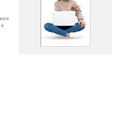
genre
 à