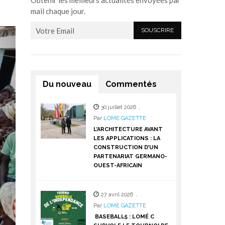
Obtenir les meilleurs actualités envoyées par
mail chaque jour.
Du nouveau
Commentés
30 juillet 2026
,
Par
LOME GAZETTE
L’ARCHITECTURE AVANT
LES APPLICATIONS : LA
CONSTRUCTION D’UN
PARTENARIAT GERMANO-
OUEST-AFRICAIN
27 avril 2026
,
Par
LOME GAZETTE
BASEBALL5 : LOMÉ C