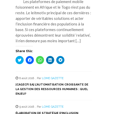
Les plateformes de paiement mobile
foisonnent en Afrique et le Togo n’est pas du
reste. Le leitmotiv principal de ces dernières :
apporter de véritables solutions et acter
l’inclusion financière des populations à la
base. Si ces plateformes continuellement
éprouvées démontrent leur solidité ‘relative’,
il n’en demeure pas moins important […]
Share this:
Cliquez
Cliquez
Cliquez
Cliquez
Cliquez
pour
pour
pour
pour
pour
partager
partager
partager
partager
partager
sur
sur
sur
sur
sur
Twitter(ouvre
Facebook(ouvre
WhatsApp(ouvre
LinkedIn(ouvre
Telegram(ouvre
dans
dans
dans
dans
dans
8 août 2018
,
Par
LOME GAZETTE
une
une
une
une
une
nouvelle
nouvelle
nouvelle
nouvelle
nouvelle
[CAGECFI SA] L’AUTOMATISATION CROISSANTE DE
fenêtre)
fenêtre)
fenêtre)
fenêtre)
fenêtre)
LA GESTION DES RESSOURCES HUMAINES : QUEL
ENJEU?
9 août 2018
,
Par
LOME GAZETTE
ÉLABORATION DE STRATÉGIE D’INCLUSION