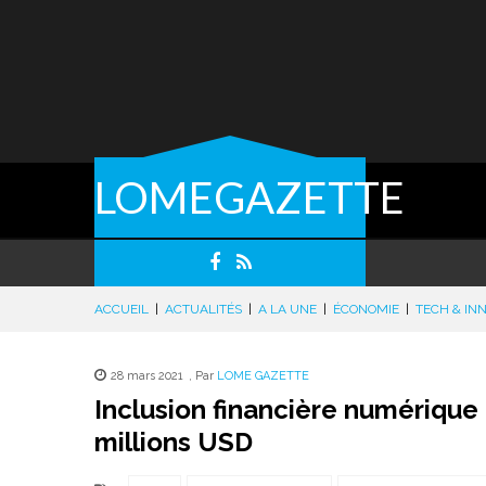
LOMEGAZETTE
ACCUEIL
|
ACTUALITÉS
|
A LA UNE
|
ÉCONOMIE
|
TECH & IN
28 mars 2021
,
Par
LOME GAZETTE
Inclusion financière numériqu
millions USD