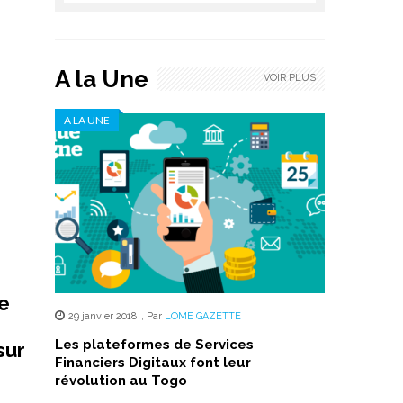
A la Une
VOIR PLUS
A LA UNE
de
29 janvier 2018
,
Par
LOME GAZETTE
Les plateformes de Services
sur
Financiers Digitaux font leur
révolution au Togo