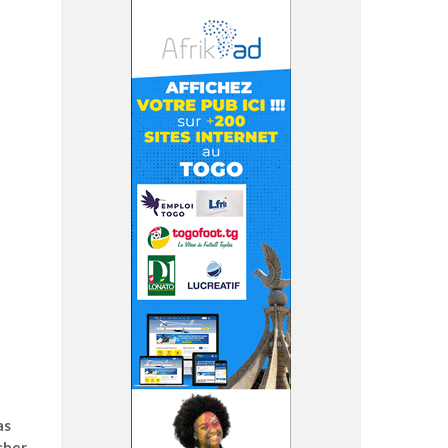
as
cher