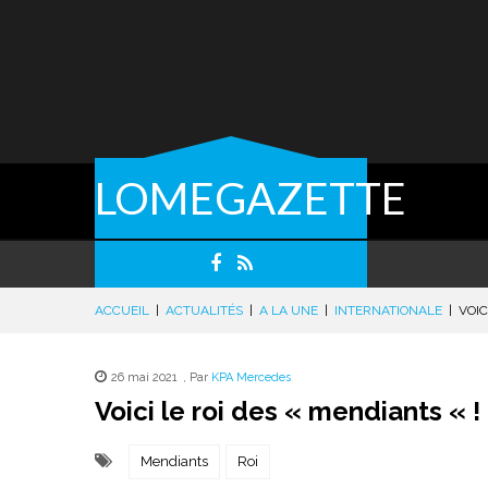
LOMEGAZETTE
ACCUEIL
|
ACTUALITÉS
|
A LA UNE
|
INTERNATIONALE
|
VOIC
26 mai 2021
,
Par
KPA Mercedes
Voici le roi des « mendiants « !
Mendiants
Roi