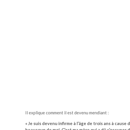
Il explique comment il est devenu mendiant :
« Je suis devenu infirme à l’âge de trois ans à cause 
beaucoup de moi. C’est ma mère qui a dû s’occuper de