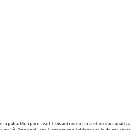
de la polio. Mon père avait trois autres enfants et ne s’occupait p
 moi. À l’âge de six ans, il est devenu évident que je devais cher