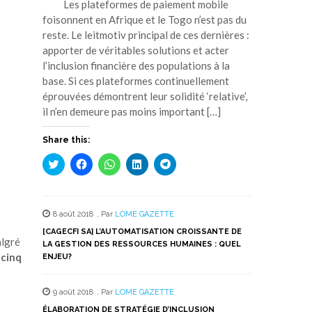
Les plateformes de paiement mobile
foisonnent en Afrique et le Togo n’est pas du
reste. Le leitmotiv principal de ces dernières :
apporter de véritables solutions et acter
l’inclusion financière des populations à la
base. Si ces plateformes continuellement
éprouvées démontrent leur solidité ‘relative’,
il n’en demeure pas moins important […]
Share this:
Cliquez
Cliquez
Cliquez
Cliquez
Cliquez
pour
pour
pour
pour
pour
partager
partager
partager
partager
partager
sur
sur
sur
sur
sur
Twitter(ouvre
Facebook(ouvre
WhatsApp(ouvre
LinkedIn(ouvre
Telegram(ouvre
dans
dans
dans
dans
dans
8 août 2018
,
Par
LOME GAZETTE
une
une
une
une
une
nouvelle
nouvelle
nouvelle
nouvelle
nouvelle
[CAGECFI SA] L’AUTOMATISATION CROISSANTE DE
fenêtre)
fenêtre)
fenêtre)
fenêtre)
fenêtre)
algré
LA GESTION DES RESSOURCES HUMAINES : QUEL
 cinq
ENJEU?
9 août 2018
,
Par
LOME GAZETTE
ÉLABORATION DE STRATÉGIE D’INCLUSION