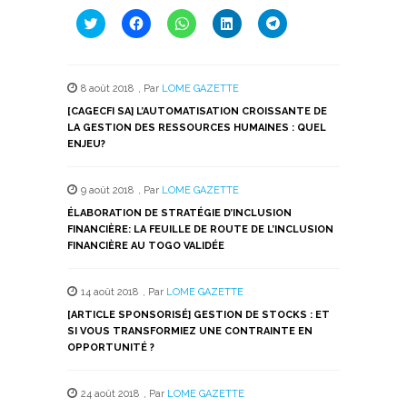
Cliquez
Cliquez
Cliquez
Cliquez
Cliquez
pour
pour
pour
pour
pour
partager
partager
partager
partager
partager
sur
sur
sur
sur
sur
Twitter(ouvre
Facebook(ouvre
WhatsApp(ouvre
LinkedIn(ouvre
Telegram(ouvre
dans
dans
dans
dans
dans
8 août 2018
,
Par
LOME GAZETTE
une
une
une
une
une
nouvelle
nouvelle
nouvelle
nouvelle
nouvelle
[CAGECFI SA] L’AUTOMATISATION CROISSANTE DE
fenêtre)
fenêtre)
fenêtre)
fenêtre)
fenêtre)
LA GESTION DES RESSOURCES HUMAINES : QUEL
ENJEU?
9 août 2018
,
Par
LOME GAZETTE
ÉLABORATION DE STRATÉGIE D’INCLUSION
FINANCIÈRE: LA FEUILLE DE ROUTE DE L’INCLUSION
FINANCIÈRE AU TOGO VALIDÉE
14 août 2018
,
Par
LOME GAZETTE
[ARTICLE SPONSORISÉ] GESTION DE STOCKS : ET
SI VOUS TRANSFORMIEZ UNE CONTRAINTE EN
OPPORTUNITÉ ?
24 août 2018
,
Par
LOME GAZETTE