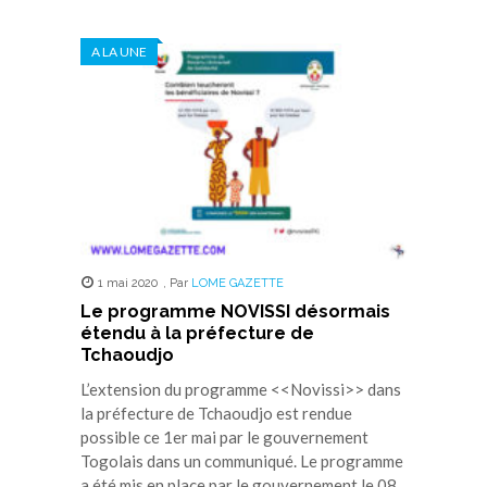
sur
sur
sur
sur
sur
Twitter(ouvre
Facebook(ouvre
WhatsApp(ouvre
LinkedIn(ouvre
Telegram(ouvre
dans
dans
dans
dans
dans
A LA UNE
une
une
une
une
une
nouvelle
nouvelle
nouvelle
nouvelle
nouvelle
fenêtre)
fenêtre)
fenêtre)
fenêtre)
fenêtre)
1 mai 2020
,
Par
LOME GAZETTE
Le programme NOVISSI désormais
étendu à la préfecture de
Tchaoudjo
L’extension du programme <<Novissi>> dans
la préfecture de Tchaoudjo est rendue
possible ce 1er mai par le gouvernement
Togolais dans un communiqué. Le programme
a été mis en place par le gouvernement le 08