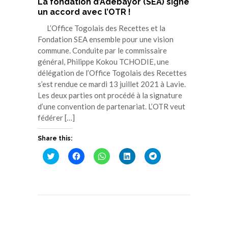
La fondation d’Adébayor (SEA) signe
un accord avec l’OTR !
L’Office Togolais des Recettes et la
Fondation SEA ensemble pour une vision
commune. Conduite par le commissaire
général, Philippe Kokou TCHODIE, une
délégation de l’Office Togolais des Recettes
s’est rendue ce mardi 13 juillet 2021 à Lavie.
Les deux parties ont procédé à la signature
d’une convention de partenariat. L’OTR veut
fédérer […]
Share this:
Cliquez
Cliquez
Cliquez
Cliquez
Cliquez
pour
pour
pour
pour
pour
partager
partager
partager
partager
partager
sur
sur
sur
sur
sur
Twitter(ouvre
Facebook(ouvre
WhatsApp(ouvre
LinkedIn(ouvre
Telegram(ouvre
dans
dans
dans
dans
dans
une
une
une
une
une
nouvelle
nouvelle
nouvelle
nouvelle
nouvelle
fenêtre)
fenêtre)
fenêtre)
fenêtre)
fenêtre)