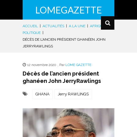
LOMEGAZETTE
ACCUEIL
|
ACTUALITÉS
|
A LA UNE
|
AFRIQUE
|
POLITIQUE
|
DÉCÈS DE L’ANCIEN PRÉSIDENT GHANÉEN JOHN
JERRYRAWLINGS
12 novembre 2020
,
Par
LOME GAZETTE
Décès de l’ancien président
ghanéen John JerryRawlings
GHANA
Jerry RAWLINGS