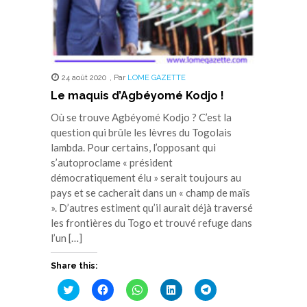
24 août 2020
,
Par
LOME GAZETTE
Le maquis d’Agbéyomé Kodjo !
Où se trouve Agbéyomé Kodjo ? C’est la
question qui brûle les lèvres du Togolais
lambda. Pour certains, l’opposant qui
s’autoproclame « président
démocratiquement élu » serait toujours au
pays et se cacherait dans un « champ de maïs
». D’autres estiment qu’il aurait déjà traversé
les frontières du Togo et trouvé refuge dans
l’un […]
Share this:
Cliquez
Cliquez
Cliquez
Cliquez
Cliquez
pour
pour
pour
pour
pour
partager
partager
partager
partager
partager