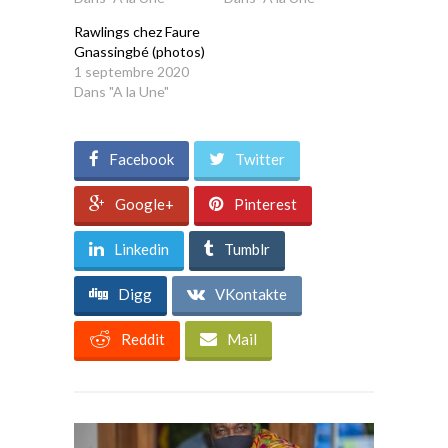
Rawlings chez Faure
Gnassingbé (photos)
1 septembre 2020
Dans "A la Une"
Facebook
Twitter
Google+
Pinterest
Linkedin
Tumblr
Digg
VKontakte
Reddit
Mail