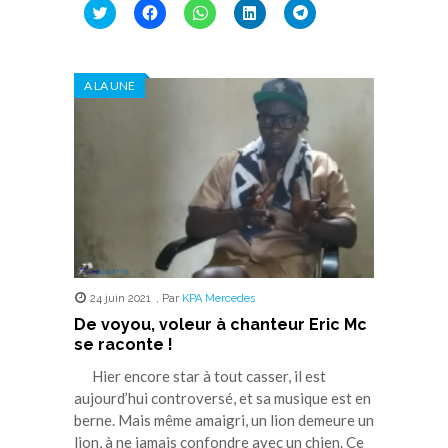
Cliquez
Cliquez
Cliquez
Cliquez
Cliquez
pour
pour
pour
pour
pour
partager
partager
partager
partager
partager
sur
sur
sur
sur
sur
Twitter(ouvre
Facebook(ouvre
WhatsApp(ouvre
LinkedIn(ouvre
Telegram(ouvre
dans
dans
dans
dans
dans
A LA UNE
une
une
une
une
une
nouvelle
nouvelle
nouvelle
nouvelle
nouvelle
fenêtre)
fenêtre)
fenêtre)
fenêtre)
fenêtre)
24 juin 2021
,
Par
KPA Mercedes
De voyou, voleur à chanteur Eric Mc
se raconte !
Hier encore star à tout casser, il est
aujourd’hui controversé, et sa musique est en
berne. Mais même amaigri, un lion demeure un
lion, à ne jamais confondre avec un chien. Ce