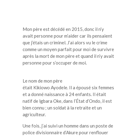
Mon père est décédé en 2015, donc il n’y
avait personne pour m’
aider car
ils pensaient
que j’étais un criminel.
J’ai
alors vu le crime
comme un moyen parfait pour moi de survivre
après la mort de mon père et quand il n’y avait
personne pour s’occuper de moi.
Le nom de mon père
était
Kikiowo
Ayodele
.
Il
a épousé six femmes
et a donné naissance à 24 enfants.
Il
était
natif de
lgbara
Oke
, dans l’État d’
Ondo
, il est
bien connu ;
un
soldat à la retraite et un
agriculteur.
Une fois, j’ai suivi un homme dans un poste de
police divisionnaire d’
Akure
pour renflouer