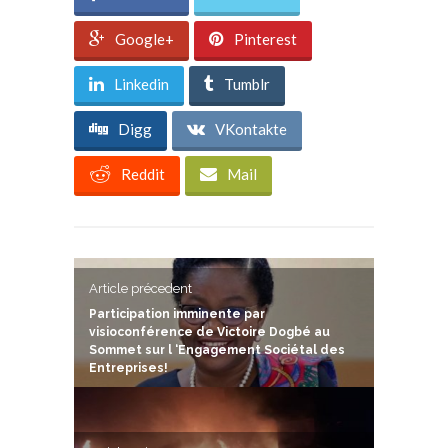
Google+
Pinterest
Linkedin
Tumblr
Digg
VKontakte
Reddit
Mail
Article précedent
Participation imminente par
visioconférence de Victoire Dogbé au
Sommet sur l ‘Engagement Sociétal des
Entreprises!