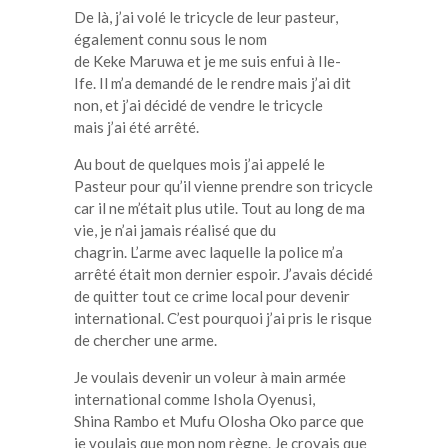
De là, j’ai volé le tricycle de leur pasteur,
également connu sous le nom
de
Keke
Maruwa
et je me suis enfui à
Ile-
Ife
.
Il m’a demandé de le
rendre mais
j’ai dit
non, et j’ai décidé de vendre le
tricycle
mais
j’ai été arrêté.
Au bout de quelques
mois j
’ai appelé le
Pasteur pour qu’il vienne prendre son
tricycle
car
il ne m’était plus utile.
Tout
au long de ma
vie, je n’ai jamais réalisé que du
chagrin.
L’arme
avec laquelle la police m’a
arrêté était mon dernier espoir.
J’avais
décidé
de quitter tout ce crime local pour devenir
international.
C’est
pourquoi j’ai pris le risque
de chercher une arme.
Je voulais devenir un voleur à main armée
international comme
Ishola
Oyenusi
,
Shina
Rambo
et
Mufu
Olosha
Oko
parce que
je voulais que mon nom règne.
Je croyais que