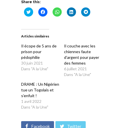
Share this:
Cliquez
Cliquez
Cliquez
Cliquez
Cliquez
pour
pour
pour
pour
pour
partager
partager
partager
partager
partager
sur
sur
sur
sur
sur
Twitter(ouvre
Facebook(ouvre
WhatsApp(ouvre
LinkedIn(ouvre
Telegram(ouvre
dans
dans
dans
dans
dans
une
une
une
une
une
Articles similaires
nouvelle
nouvelle
nouvelle
nouvelle
nouvelle
fenêtre)
fenêtre)
fenêtre)
fenêtre)
fenêtre)
Il écope de 5 ans de
Il couche avec les
prison pour
chiennes faute
pédophilie
d’argent pour payer
30 juin 2021
des femmes
Dans "A la Une"
6 juillet 2021
Dans "A la Une"
DRAME : Un Nigérien
tue un Togolais et
s’enfuit !
1 avril 2022
Dans "A la Une"
Facebook
Twitter