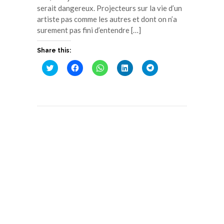
serait dangereux. Projecteurs sur la vie d’un
artiste pas comme les autres et dont on n’a
surement pas fini d’entendre […]
Share this:
Cliquez
Cliquez
Cliquez
Cliquez
Cliquez
pour
pour
pour
pour
pour
partager
partager
partager
partager
partager
sur
sur
sur
sur
sur
Twitter(ouvre
Facebook(ouvre
WhatsApp(ouvre
LinkedIn(ouvre
Telegram(ouvre
dans
dans
dans
dans
dans
une
une
une
une
une
nouvelle
nouvelle
nouvelle
nouvelle
nouvelle
fenêtre)
fenêtre)
fenêtre)
fenêtre)
fenêtre)