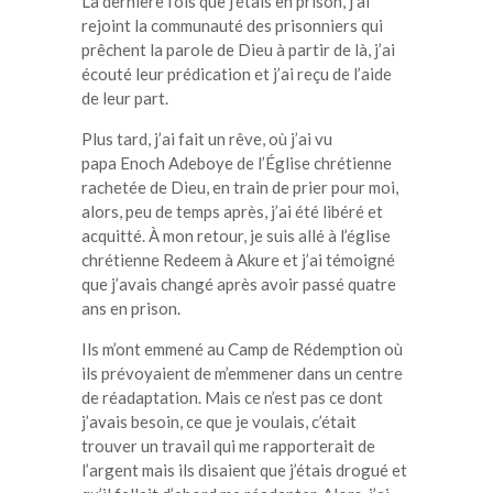
L
a dernière fois que j’étais en prison, j’ai
rejoint la communauté des prisonniers qui
prêchent la parole de Dieu à partir de là, j’ai
écouté leur prédication et j’ai reçu de l’aide
de leur part.
Plus tard, j’ai fait un rêve, où j’ai vu
papa
Enoch
Adeboye
de l’Église chrétienne
rachetée de Dieu, en train de prier pour moi,
alors, peu de temps après, j’ai été libéré et
acquitté.
À
mon retour, je suis allé à l’église
chrétienne
Redeem
à
Akure
et j’ai témoigné
que j’avais changé après avoir passé quatre
ans en prison.
Ils m’ont emmené au Camp de Rédemption où
ils prévoyaient de m’emmener dans un centre
de réadaptation.
Mais ce n’est pas ce dont
j’avais besoin, ce que je voulais, c’était
trouver un travail qui me rapporterait de
l’
argent mais
ils disaient que j’étais drogué et