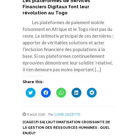
Les plateformes de Services
Financiers Digitaux font leur
révolution au Togo
Les plateformes de paiement mobile
foisonnent en Afrique et le Togo n’est pas du
reste. Le leitmotiv principal de ces dernières :
apporter de véritables solutions et acter
l’inclusion financière des populations à la
base. Si ces plateformes continuellement
éprouvées démontrent leur solidité ‘relative’,
il n’en demeure pas moins important […]
Share this:
Cliquez
Cliquez
Cliquez
Cliquez
Cliquez
pour
pour
pour
pour
pour
partager
partager
partager
partager
partager
sur
sur
sur
sur
sur
Twitter(ouvre
Facebook(ouvre
WhatsApp(ouvre
LinkedIn(ouvre
Telegram(ouvre
dans
dans
dans
dans
dans
8 août 2018
,
Par
LOME GAZETTE
une
une
une
une
une
nouvelle
nouvelle
nouvelle
nouvelle
nouvelle
[CAGECFI SA] L’AUTOMATISATION CROISSANTE DE
fenêtre)
fenêtre)
fenêtre)
fenêtre)
fenêtre)
LA GESTION DES RESSOURCES HUMAINES : QUEL
ENJEU?