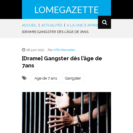
LOMEGAZETTE
ACCUEIL
|
ACTUALITÉS
|
A LA UNE
|
AFRIQUE
|
[DRAME] GANGSTER DÈS L’ÂGE DE 7ANS
28 juin 2021
,
Par
KPA Mercedes
[Drame] Gangster dès l’âge de
7ans
Age de 7 ans
Gangster