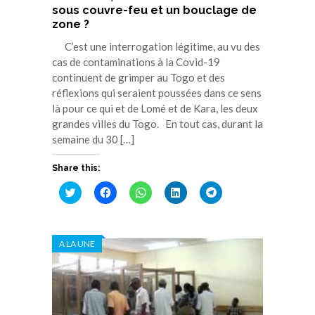
sous couvre-feu et un bouclage de
zone ?
C’est une interrogation légitime, au vu des
cas de contaminations à la Covid-19
continuent de grimper au Togo et des
réflexions qui seraient poussées dans ce sens
là pour ce qui et de Lomé et de Kara, les deux
grandes villes du Togo. En tout cas, durant la
semaine du 30 […]
Share this:
Cliquez
Cliquez
Cliquez
Cliquez
Cliquez
pour
pour
pour
pour
pour
partager
partager
partager
partager
partager
sur
sur
sur
sur
sur
Twitter(ouvre
Facebook(ouvre
WhatsApp(ouvre
LinkedIn(ouvre
Telegram(ouvre
dans
dans
dans
dans
dans
A LA UNE
une
une
une
une
une
nouvelle
nouvelle
nouvelle
nouvelle
nouvelle
fenêtre)
fenêtre)
fenêtre)
fenêtre)
fenêtre)