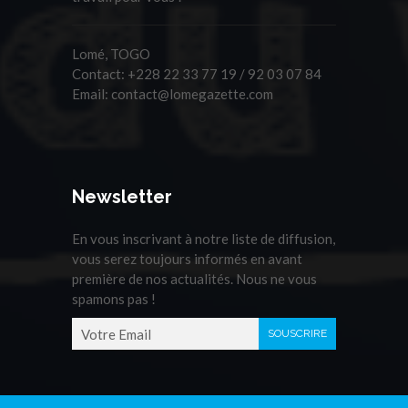
Lomé, TOGO
Contact:
+228 22 33 77 19 / 92 03 07 84
Email:
contact@lomegazette.com
Newsletter
En vous inscrivant à notre liste de diffusion,
vous serez toujours informés en avant
première de nos actualités. Nous ne vous
spamons pas !