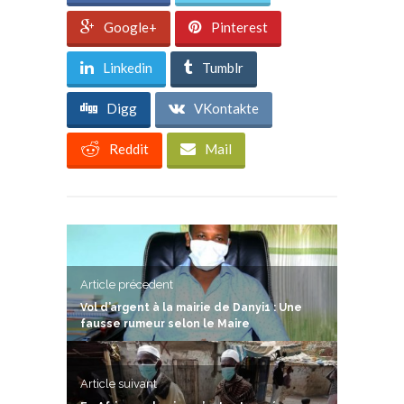
Google+
Pinterest
Linkedin
Tumblr
Digg
VKontakte
Reddit
Mail
Article précedent
Vol d’argent à la mairie de Danyi1 : Une
fausse rumeur selon le Maire
Article suivant