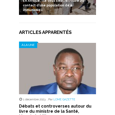
En Afrique, «le virus s’est retrouvé au
contact d’une population déjà
immunisée»
ARTICLES APPARENTÉS
A LA UNE
1 décembre 2023
,
Par
LOME GAZETTE
Débats et controverses autour du
livre du ministre de la Santé,