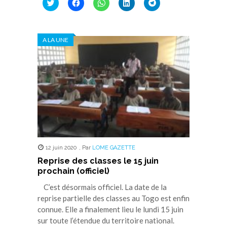
Cliquez
Cliquez
Cliquez
Cliquez
Cliquez
pour
pour
pour
pour
pour
partager
partager
partager
partager
partager
sur
sur
sur
sur
sur
Twitter(ouvre
Facebook(ouvre
WhatsApp(ouvre
LinkedIn(ouvre
Telegram(ouvre
dans
dans
dans
dans
dans
A LA UNE
une
une
une
une
une
nouvelle
nouvelle
nouvelle
nouvelle
nouvelle
fenêtre)
fenêtre)
fenêtre)
fenêtre)
fenêtre)
12 juin 2020
,
Par
LOME GAZETTE
Reprise des classes le 15 juin
prochain (officiel)
C’est désormais officiel. La date de la
reprise partielle des classes au Togo est enfin
connue. Elle a finalement lieu le lundi 15 juin
sur toute l’étendue du territoire national.