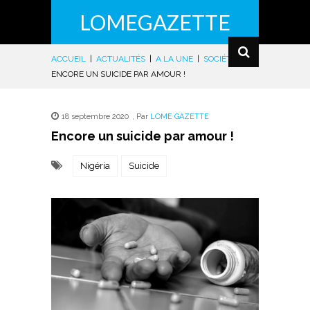
LOMEGAZETTE
ACCUEIL
|
ACTUALITÉS
|
A LA UNE
|
SOCIÉTÉ
|
ENCORE UN SUICIDE PAR AMOUR !
18 septembre 2020
,
Par
LOME GAZETTE
Encore un suicide par amour !
Nigéria
Suicide