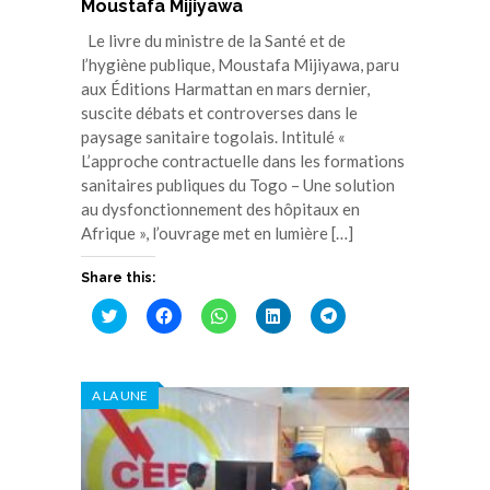
Moustafa Mijiyawa
Le livre du ministre de la Santé et de
l’hygiène publique, Moustafa Mijiyawa, paru
aux Éditions Harmattan en mars dernier,
suscite débats et controverses dans le
paysage sanitaire togolais. Intitulé «
L’approche contractuelle dans les formations
sanitaires publiques du Togo – Une solution
au dysfonctionnement des hôpitaux en
Afrique », l’ouvrage met en lumière […]
Share this:
Cliquez
Cliquez
Cliquez
Cliquez
Cliquez
pour
pour
pour
pour
pour
partager
partager
partager
partager
partager
sur
sur
sur
sur
sur
Twitter(ouvre
Facebook(ouvre
WhatsApp(ouvre
LinkedIn(ouvre
Telegram(ouvre
dans
dans
dans
dans
dans
A LA UNE
une
une
une
une
une
nouvelle
nouvelle
nouvelle
nouvelle
nouvelle
fenêtre)
fenêtre)
fenêtre)
fenêtre)
fenêtre)