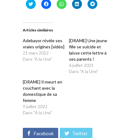
Cliquez
Cliquez
Cliquez
Cliquez
Cliquez
pour
pour
pour
pour
pour
partager
partager
partager
partager
partager
sur
sur
sur
sur
sur
Twitter(ouvre
Facebook(ouvre
WhatsApp(ouvre
LinkedIn(ouvre
Telegram(ouvre
dans
dans
dans
dans
dans
une
une
une
une
une
Articles similaires
nouvelle
nouvelle
nouvelle
nouvelle
nouvelle
fenêtre)
fenêtre)
fenêtre)
fenêtre)
fenêtre)
Adebayor révèle ses
[DRAME] Une jeune
vraies origines [vidéo]
fille se suicide et
21 mars 2022
laisse cette lettre à
Dans "A la Une"
ses parents !
6 juillet 2021
Dans "A la Une"
[DRAME] Il meurt en
couchant avec la
domestique de sa
femme
9 juillet 2021
Dans "A la Une"
Facebook
Twitter