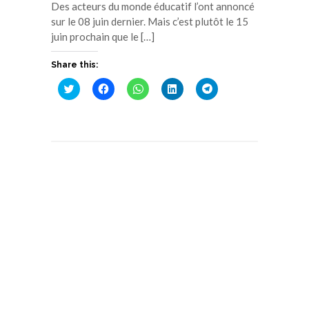
Des acteurs du monde éducatif l’ont annoncé
sur le 08 juin dernier. Mais c’est plutôt le 15
juin prochain que le […]
Share this:
Cliquez
Cliquez
Cliquez
Cliquez
Cliquez
pour
pour
pour
pour
pour
partager
partager
partager
partager
partager
sur
sur
sur
sur
sur
Twitter(ouvre
Facebook(ouvre
WhatsApp(ouvre
LinkedIn(ouvre
Telegram(ouvre
dans
dans
dans
dans
dans
une
une
une
une
une
nouvelle
nouvelle
nouvelle
nouvelle
nouvelle
fenêtre)
fenêtre)
fenêtre)
fenêtre)
fenêtre)