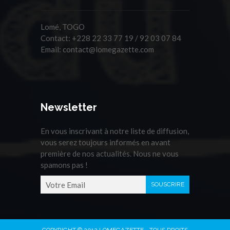
Lomé, TOGO
Contact:
+228 22 33 77 19 / 92 03 07 84
Email:
contact@lomegazette.com
Newsletter
En vous inscrivant à notre liste de diffusion,
vous serez toujours informés en avant
première de nos actualités. Nous ne vous
spamons pas !