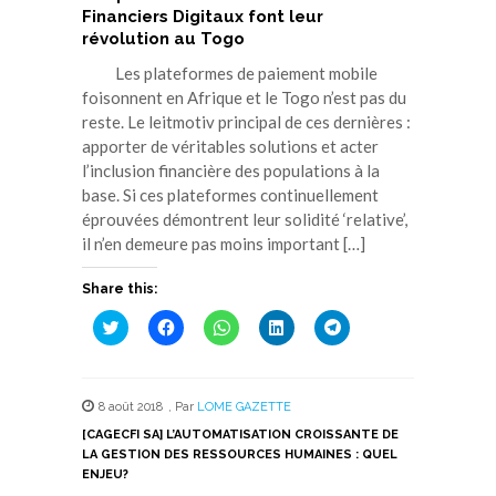
Financiers Digitaux font leur
révolution au Togo
Les plateformes de paiement mobile
foisonnent en Afrique et le Togo n’est pas du
reste. Le leitmotiv principal de ces dernières :
apporter de véritables solutions et acter
l’inclusion financière des populations à la
base. Si ces plateformes continuellement
éprouvées démontrent leur solidité ‘relative’,
il n’en demeure pas moins important […]
Share this:
Cliquez
Cliquez
Cliquez
Cliquez
Cliquez
pour
pour
pour
pour
pour
partager
partager
partager
partager
partager
sur
sur
sur
sur
sur
Twitter(ouvre
Facebook(ouvre
WhatsApp(ouvre
LinkedIn(ouvre
Telegram(ouvre
dans
dans
dans
dans
dans
8 août 2018
,
Par
LOME GAZETTE
une
une
une
une
une
nouvelle
nouvelle
nouvelle
nouvelle
nouvelle
[CAGECFI SA] L’AUTOMATISATION CROISSANTE DE
fenêtre)
fenêtre)
fenêtre)
fenêtre)
fenêtre)
LA GESTION DES RESSOURCES HUMAINES : QUEL
ENJEU?