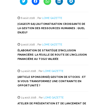
Cliquez
Cliquez
Cliquez
Cliquez
Cliquez
pour
pour
pour
pour
pour
partager
partager
partager
partager
partager
sur
sur
sur
sur
sur
Twitter(ouvre
Facebook(ouvre
WhatsApp(ouvre
LinkedIn(ouvre
Telegram(ouvre
dans
dans
dans
dans
dans
8 août 2018
,
Par
LOME GAZETTE
une
une
une
une
une
nouvelle
nouvelle
nouvelle
nouvelle
nouvelle
[CAGECFI SA] L’AUTOMATISATION CROISSANTE DE
fenêtre)
fenêtre)
fenêtre)
fenêtre)
fenêtre)
LA GESTION DES RESSOURCES HUMAINES : QUEL
ENJEU?
9 août 2018
,
Par
LOME GAZETTE
ÉLABORATION DE STRATÉGIE D’INCLUSION
FINANCIÈRE: LA FEUILLE DE ROUTE DE L’INCLUSION
FINANCIÈRE AU TOGO VALIDÉE
14 août 2018
,
Par
LOME GAZETTE
[ARTICLE SPONSORISÉ] GESTION DE STOCKS : ET
SI VOUS TRANSFORMIEZ UNE CONTRAINTE EN
OPPORTUNITÉ ?
24 août 2018
,
Par
LOME GAZETTE
ATELIER DE PRÉSENTATION ET DE LANCEMENT DE