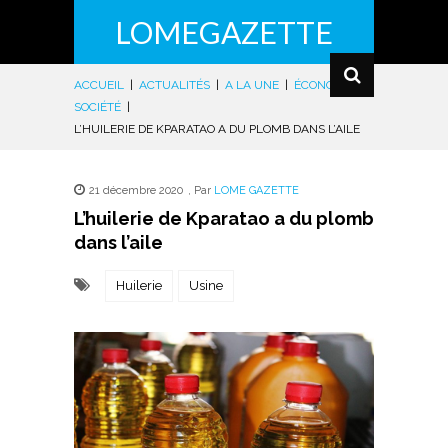
LOMEGAZETTE
ACCUEIL
|
ACTUALITÉS
|
A LA UNE
|
ÉCONOMIE
|
SOCIÉTÉ
|
L’HUILERIE DE KPARATAO A DU PLOMB DANS L’AILE
21 décembre 2020
,
Par
LOME GAZETTE
L’huilerie de Kparatao a du plomb
dans l’aile
Huilerie
Usine