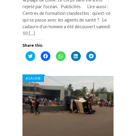
rejeté par l’océan. Publicités Lire aussi :
Centres de formation clandestins : qu’est-ce
qui se passe avec les agents de santé ? Le
cadavre d’un homme a été découvert samedi
10 […]
Share this:
Cliquez
Cliquez
Cliquez
Cliquez
Cliquez
pour
pour
pour
pour
pour
partager
partager
partager
partager
partager
sur
sur
sur
sur
sur
Twitter(ouvre
Facebook(ouvre
WhatsApp(ouvre
LinkedIn(ouvre
Telegram(ouvre
dans
dans
dans
dans
dans
A LA UNE
une
une
une
une
une
nouvelle
nouvelle
nouvelle
nouvelle
nouvelle
fenêtre)
fenêtre)
fenêtre)
fenêtre)
fenêtre)