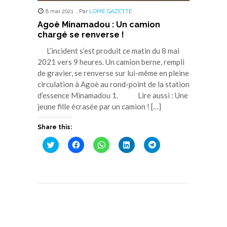
8 mai 2021
,
Par
LOME GAZETTE
Agoè Minamadou : Un camion
chargé se renverse !
L’incident s’est produit ce matin du 8 mai
2021 vers 9 heures. Un camion berne, rempli
de gravier, se renverse sur lui-même en pleine
circulation à Agoè au rond-point de la station
d’essence Minamadou 1. Lire aussi : Une
jeune fille écrasée par un camion ! […]
Share this:
Cliquez
Cliquez
Cliquez
Cliquez
Cliquez
pour
pour
pour
pour
pour
partager
partager
partager
partager
partager
sur
sur
sur
sur
sur
Twitter(ouvre
Facebook(ouvre
WhatsApp(ouvre
LinkedIn(ouvre
Telegram(ouvre
dans
dans
dans
dans
dans
une
une
une
une
une
nouvelle
nouvelle
nouvelle
nouvelle
nouvelle
fenêtre)
fenêtre)
fenêtre)
fenêtre)
fenêtre)