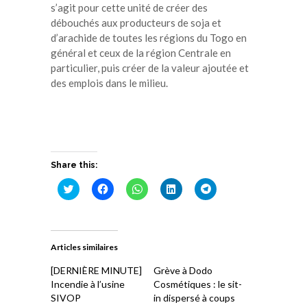
s’agit pour cette unité de créer des
débouchés aux producteurs de soja et
d’arachide de toutes les régions du Togo en
général et ceux de la région Centrale en
particulier, puis créer de la valeur ajoutée et
des emplois dans le milieu.
Share this:
Cliquez
Cliquez
Cliquez
Cliquez
Cliquez
pour
pour
pour
pour
pour
partager
partager
partager
partager
partager
sur
sur
sur
sur
sur
Twitter(ouvre
Facebook(ouvre
WhatsApp(ouvre
LinkedIn(ouvre
Telegram(ouvre
dans
dans
dans
dans
dans
une
une
une
une
une
Articles similaires
nouvelle
nouvelle
nouvelle
nouvelle
nouvelle
fenêtre)
fenêtre)
fenêtre)
fenêtre)
fenêtre)
[DERNIÈRE MINUTE]
Grève à Dodo
Incendie à l’usine
Cosmétiques : le sit-
SIVOP
in dispersé à coups